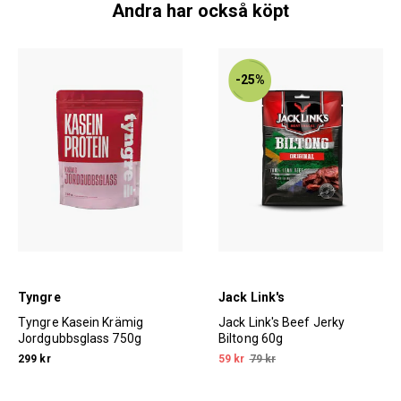
Andra har också köpt
-25%
Tyngre
Jack Link's
Tyngre Kasein Krämig
Jack Link's Beef Jerky
Jordgubbsglass 750g
Biltong 60g
299 kr
59 kr
79 kr