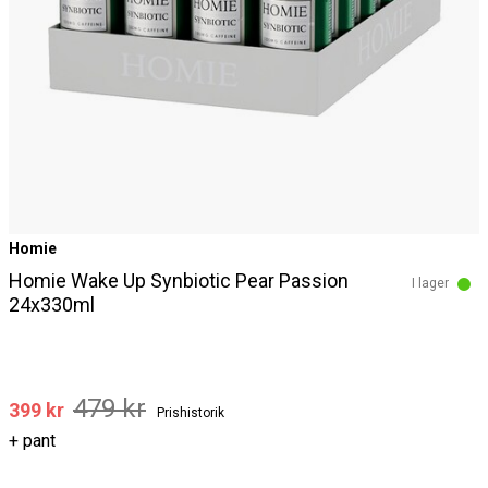
Homie
Homie Wake Up Synbiotic Pear Passion
I lager
24x330ml
479 kr
399 kr
Prishistorik
+ pant