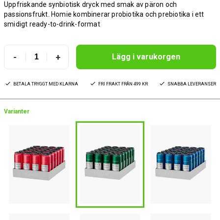
Uppfriskande synbiotisk dryck med smak av päron och
passionsfrukt. Homie kombinerar probiotika och prebiotika i ett
smidigt ready-to-drink-format
-
+
Lägg i varukorgen
BETALA TRYGGT MED KLARNA
FRI FRAKT FRÅN 499 KR
SNABBA LEVERANSER
Varianter