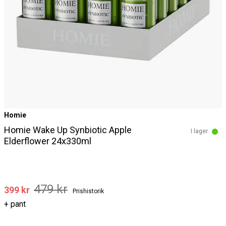
Homie
Homie Wake Up Synbiotic Apple
I lager
Elderflower 24x330ml
479 kr
399 kr
Prishistorik
+ pant