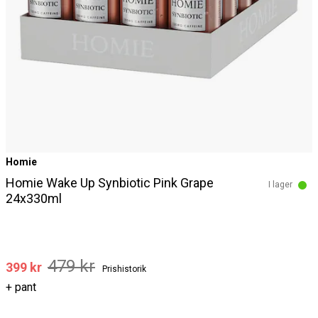
Homie
Homie Wake Up Synbiotic Pink Grape
I lager
24x330ml
479 kr
399 kr
Prishistorik
+ pant