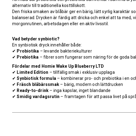
alternativ till traditionella kosttillskott.
Den friska smaken av blåbär ger en bärig, lätt syrlig karaktär
balanserad. Drycken är färdig att dricka och enkel att ta med, vil
morgonrutinen, arbetsdagen eller en aktiv livsstil.
Vad betyder synbiotic?
En synbiotisk dryck innehåller både:
✔
Probiotika
– levande bakteriekulturer
✔
Prebiotika
– fibrer som fungerar som näring för de goda ba
Fördelar med Homie Wake Up Blueberry LTD
✔
Limited Edition
– tillfällig smak i exklusiv upplaga
✔
Synbiotisk formula
– kombinerar pro- och prebiotika i en 
✔
Fräsch blåbärssmak
– bärig, modern och lättdrucken
✔
Ready-to-drink
– inga kapslar, inget blandande
✔
Smidig vardagsrutin
– framtagen för att passa livet på spr