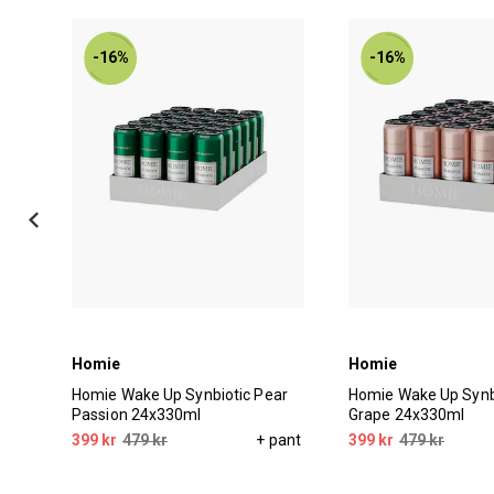
-16%
-16%
Homie
Homie
ar
Homie Wake Up Synbiotic Pear
Homie Wake Up Synbi
Passion 24x330ml
Grape 24x330ml
pant
399 kr
479 kr
+ pant
399 kr
479 kr