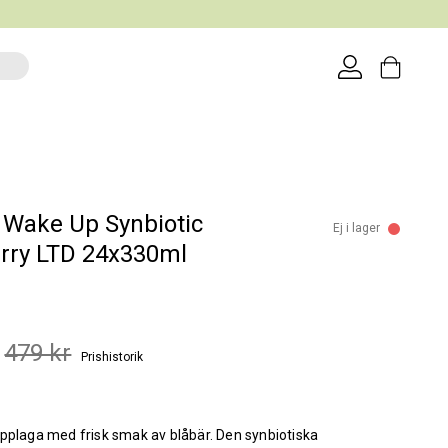
Wake Up Synbiotic
Ej i lager
rry LTD 24x330ml
479 kr
Prishistorik
pplaga med frisk smak av blåbär. Den synbiotiska