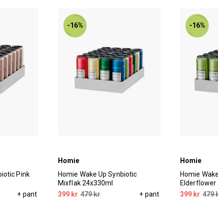
-16%
-16%
Homie
Homie
otic Pink
Homie Wake Up Synbiotic
Homie Wake 
Mixflak 24x330ml
Elderflower
+ pant
399 kr
479 kr
+ pant
399 kr
479 