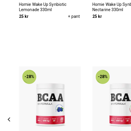
Homie Wake Up Synbiotic
Homie Wake Up Synb
Lemonade 330ml
Nectarine 330ml
pant
25 kr
+ pant
25 kr
-28%
-28%