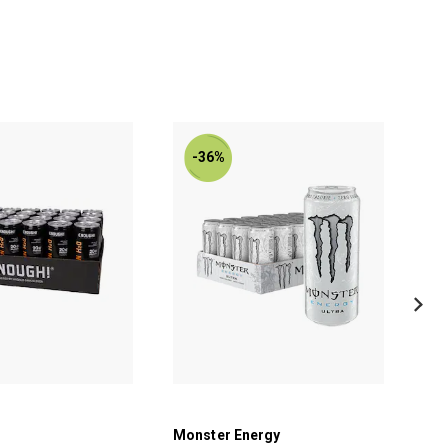
-36%
Monster Energy
Sku