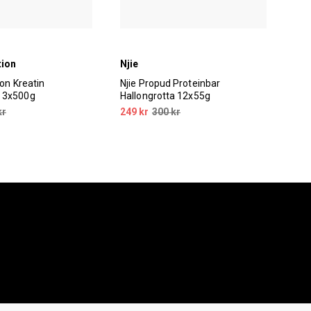
tion
Njie
Bod
ion Kreatin
Njie Propud Proteinbar
Bod
 3x500g
Hallongrotta 12x55g
1x2
kr
249 kr
300 kr
39 