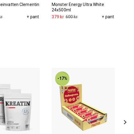
einvatten Clementin
Monster Energy Ultra White
Sku
24x500ml
kr
+ pant
379 kr
600 kr
+ pant
99 
-17%