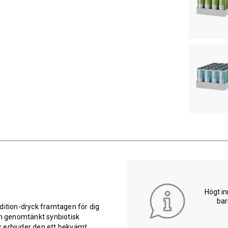
Högt in
bar
dition-dryck framtagen för dig
en genomtänkt synbiotisk
k erbjuder den ett bekvämt