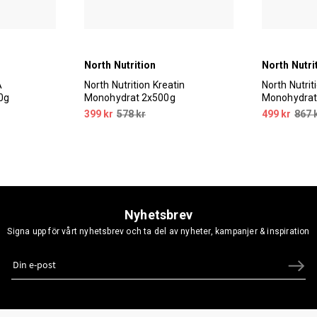
North Nutrition
North Nutri
A
North Nutrition Kreatin
North Nutrit
0g
Monohydrat 2x500g
Monohydrat
399 kr
578 kr
499 kr
867 
Nyhetsbrev
Signa upp för vårt nyhetsbrev och ta del av nyheter, kampanjer & inspiration