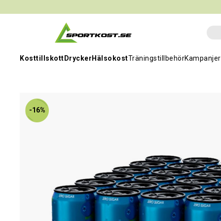
Kosttillskott
Drycker
Hälsokost
Träningstillbehör
Kampanjer
-16%