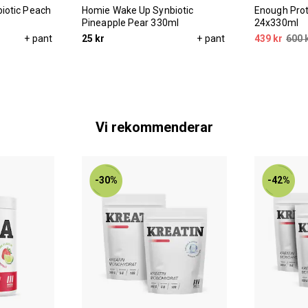
iotic Peach
Homie Wake Up Synbiotic
Enough Prot
Pineapple Pear 330ml
24x330ml
+ pant
25 kr
+ pant
439 kr
600 
Vi rekommenderar
-30%
-42%