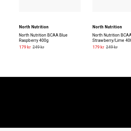
North Nutrition
North Nutrition
North Nutrition BCAA Blue
North Nutrition BCA
Raspberry 400g
Strawberry/Lime 40
179 kr
249 kr
179 kr
249 kr