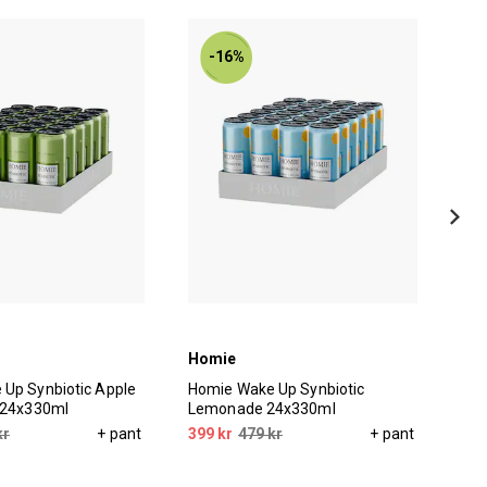
-16%
Homie
Ho
Up Synbiotic Apple
Homie Wake Up Synbiotic
Hom
 24x330ml
Lemonade 24x330ml
Pin
kr
+ pant
399 kr
479 kr
+ pant
399