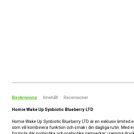
Beskrivning
Innehåll
Recensioner
Homie Wake Up Synbiotic Blueberry LTD
Homie Wake Up Synbiotic Blueberry LTD är en exklusiv limited e
som vill kombinera funktion och smak i din dagliga rutin. Med 
formula där probiotika och prebiotika samverkar i samma dryc