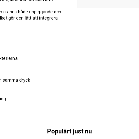
 som känns både uppiggande och
ket gör den lätt att integrera i
kterierna
och samma dryck
ång
Populärt just nu