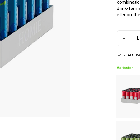
kombination
drink-form
eller on-th
-
BETALA TR
Varianter