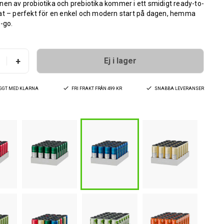
en av probiotika och prebiotika kommer i ett smidigt ready-to-
at – perfekt för en enkel och modern start på dagen, hemma
e-go.
+
Ej i lager
YGGT MED KLARNA
FRI FRAKT FRÅN 499 KR
SNABBA LEVERANSER