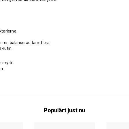
kterierna
r en balanserad tarmflora
-rutin.
a dryck
en
Populärt just nu