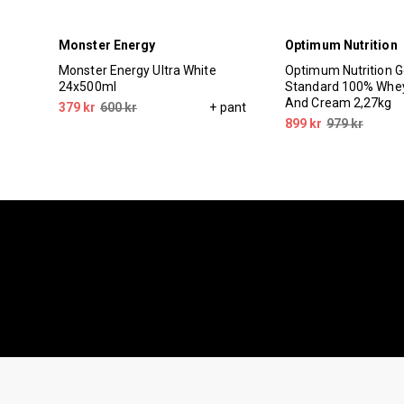
Monster Energy
Optimum Nutrition
Monster Energy Ultra White
Optimum Nutrition G
24x500ml
Standard 100% Whey
And Cream 2,27kg
379 kr
600 kr
+ pant
899 kr
979 kr