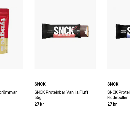
SNCK
SNCK
ljdrömmar
SNCK Proteinbar Vanilla Fluff
SNCK Protei
55g
Flödebollen
27 kr
27 kr