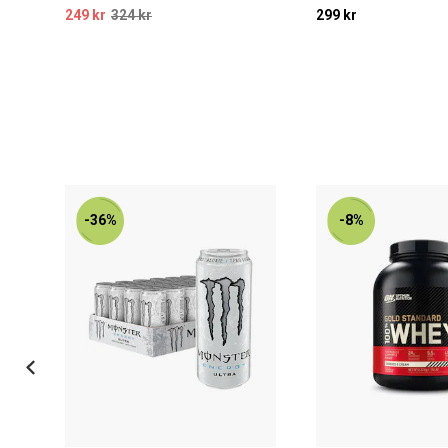
249 kr
324 kr
299 kr
-36%
-8%