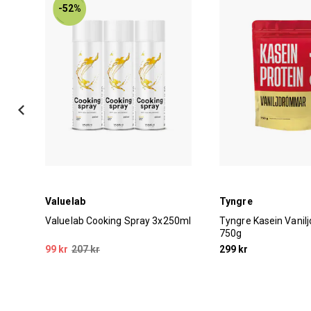
-52%
Valuelab
Tyngre
al
Valuelab Cooking Spray 3x250ml
Tyngre Kasein Vani
750g
99 kr
207 kr
299 kr