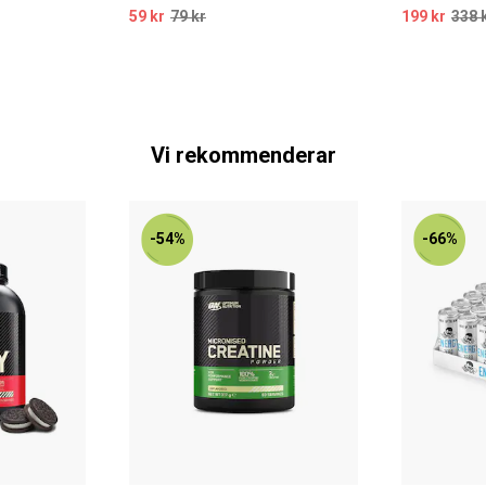
59 kr
79 kr
199 kr
338 
Vi rekommenderar
-54%
-66%