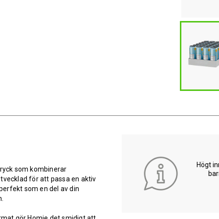
Högt in
dryck som kombinerar
bar
tvecklad för att passa en aktiv
 perfekt som en del av din
n.
ormat gör Homie det smidigt att