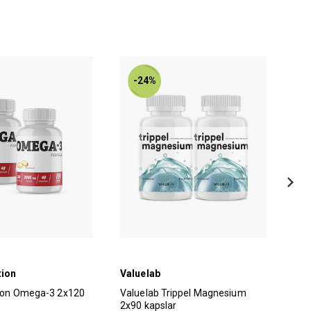
-24%
tion
Valuelab
Jac
tion Omega-3 2x120
Valuelab Trippel Magnesium
Jac
2x90 kapslar
60