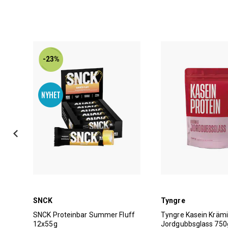
-23%
SNCK
Tyngre
SNCK Proteinbar Summer Fluff
Tyngre Kasein Kräm
12x55g
Jordgubbsglass 750