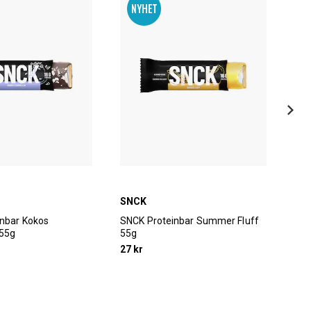
SNCK
SN
nbar Kokos
SNCK Proteinbar Summer Fluff
SNC
 55g
55g
27 kr
27 