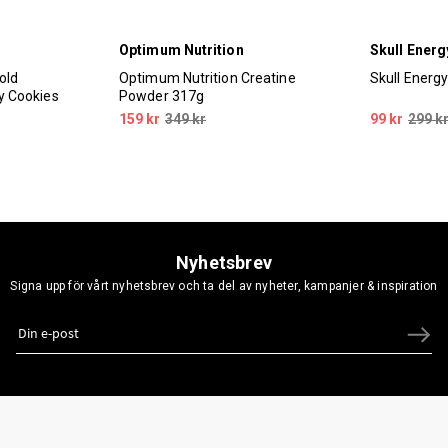
Optimum Nutrition
Skull Energ
old
Optimum Nutrition Creatine
Skull Energ
 Cookies
Powder 317g
159 kr
349 kr
99 kr
299 k
Nyhetsbrev
Signa upp för vårt nyhetsbrev och ta del av nyheter, kampanjer & inspiration