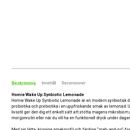
Beskrivning
Innehåll
Recensioner
Homie Wake Up Synbiotic Lemonade
Homie Wake Up Synbiotic Lemonade är en modern synbiotisk 
probiotika och prebiotika i en uppfriskande smak av lemonad. U
livsstil ger den dig ett enkelt sätt att stötta magens mikrobiom
morgonrutin eller när du vill ha en funktionell dryck under dage
Med sin lätta, krispiga smakprofil och färdiga “grab-and-go”-f