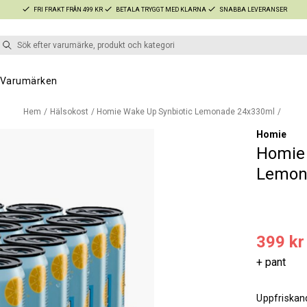
FRI FRAKT FRÅN 499 KR
BETALA TRYGGT MED KLARNA
SNABBA LEVERANSER
Varumärken
Hem
Hälsokost
Homie Wake Up Synbiotic Lemonade 24x330ml
Homie
Homie 
Lemon
399 kr
+ pant
Uppfriskan