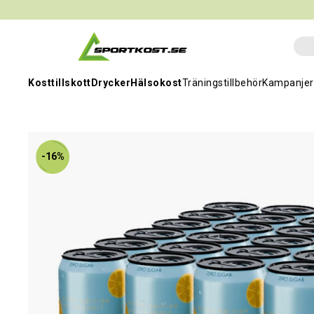
Kosttillskott
Drycker
Hälsokost
Träningstillbehör
Kampanjer
-16%