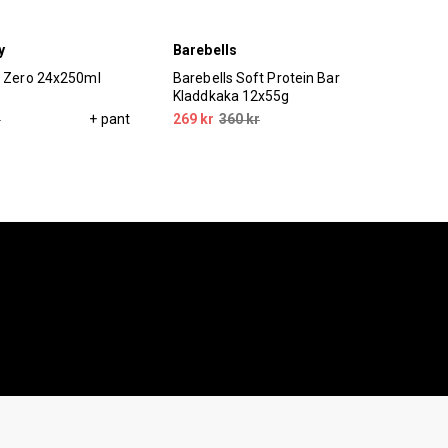
y
Barebells
Uni
y Zero 24x250ml
Barebells Soft Protein Bar
Uni
Kladdkaka 12x55g
44 
r
+ pant
269 kr
360 kr
599