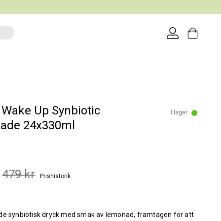
Wake Up Synbiotic
I lager
ade 24x330ml
479 kr
Prishistorik
de synbiotisk dryck med smak av lemonad, framtagen för att