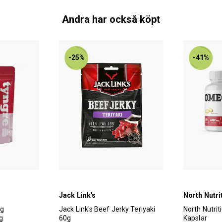
Andra har också köpt
-25%
-41%
Jack Link's
North Nutri
ig
Jack Link's Beef Jerky Teriyaki
North Nutri
g
60g
Kapslar