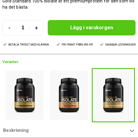
Gold Standard 100% Isolate är ett premiumprotein för den som vill
ha det bästa.
-
+
Lägg i varukorgen
BETALA TRYGGT MED KLARNA
FRI FRAKT FRÅN 499 KR
SNABBA LEVERANSER
Varianter
Beskrivning