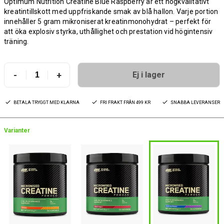
Optimum Nutrition Creatine Blue Raspberry är ett högkvalitativt
kreatintillskott med uppfriskande smak av blå hallon. Varje portion
innehåller 5 gram mikroniserat kreatinmonohydrat – perfekt för
att öka explosiv styrka, uthållighet och prestation vid högintensiv
träning.
-
+
Ej i lager
BETALA TRYGGT MED KLARNA
FRI FRAKT FRÅN 499 KR
SNABBA LEVERANSER
Varianter