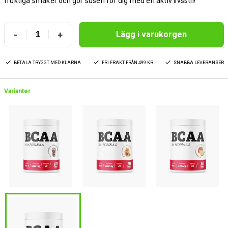
fruktiga smaker och gör susen för dig med en aktiv livsstil!
-
+
Lägg i varukorgen
BETALA TRYGGT MED KLARNA
FRI FRAKT FRÅN 499 KR
SNABBA LEVERANSER
Varianter