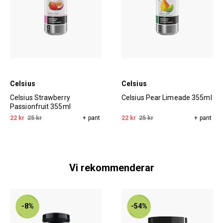
Celsius
Celsius
Celsius Strawberry
Celsius Pear Limeade 355ml
Passionfruit 355ml
22 kr
25 kr
+ pant
22 kr
25 kr
+ pant
Vi rekommenderar
-8%
-54%