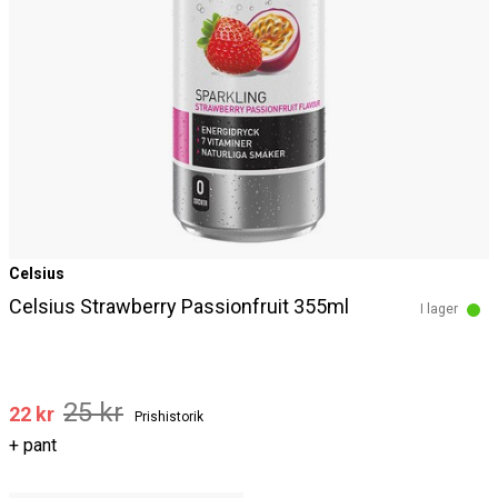
Celsius
Celsius Strawberry Passionfruit 355ml
I lager
25 kr
22 kr
Prishistorik
+ pant