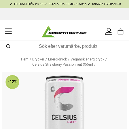
FRI FRAKT FRÅN 499 KR
BETALA TRYGGT MED KLARNA
SNABBA LEVERANSER
Hem
Drycker
Energidryck
Vegansk energidryck
Celsius Strawberry Passionfruit 355ml
-12%