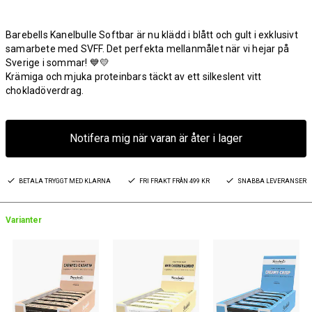
Barebells Kanelbulle Softbar är nu klädd i blått och gult i exklusivt
samarbete med SVFF. Det perfekta mellanmålet när vi hejar på
Sverige i sommar! 💙💛
Krämiga och mjuka proteinbars täckt av ett silkeslent vitt
chokladöverdrag.
Notifera mig när varan är åter i lager
BETALA TRYGGT MED KLARNA
FRI FRAKT FRÅN 499 KR
SNABBA LEVERANSER
Varianter