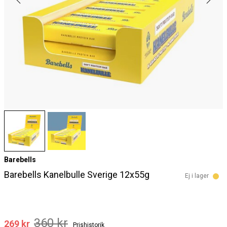
Barebells
Barebells Kanelbulle Sverige 12x55g
Ej i lager
360 kr
269 kr
Prishistorik