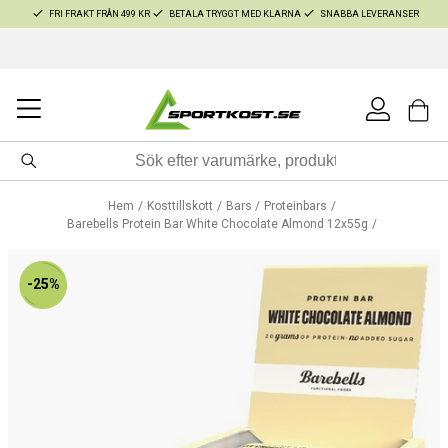
FRI FRAKT FRÅN 499 KR
BETALA TRYGGT MED KLARNA
SNABBA LEVERANSER
Hem
Kosttillskott
Bars
Proteinbars
Barebells Protein Bar White Chocolate Almond 12x55g
-25%