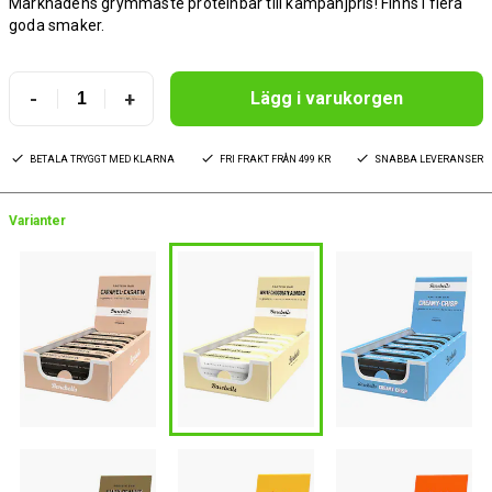
Marknadens grymmaste proteinbar till kampanjpris! Finns i flera
goda smaker.
-
+
Lägg i varukorgen
BETALA TRYGGT MED KLARNA
FRI FRAKT FRÅN 499 KR
SNABBA LEVERANSER
Varianter