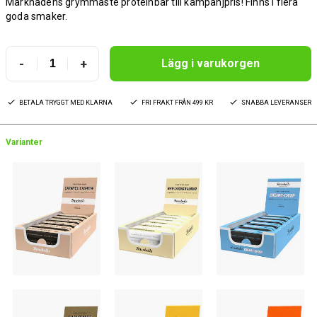
Marknadens grymmaste proteinbar till kampanjpris! Finns i flera
goda smaker.
-
+
Lägg i varukorgen
BETALA TRYGGT MED KLARNA
FRI FRAKT FRÅN 499 KR
SNABBA LEVERANSER
Varianter