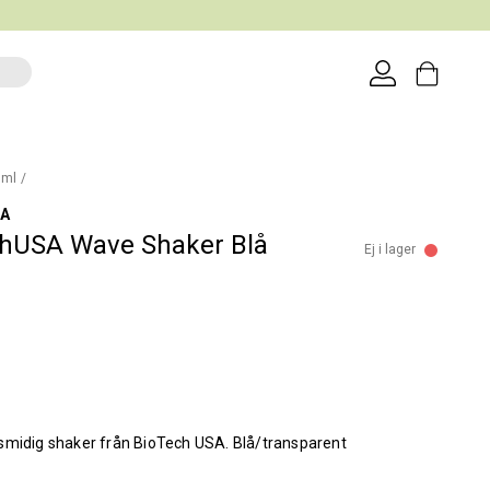
0ml
SA
chUSA Wave Shaker Blå
Ej i lager
smidig shaker från BioTech USA. Blå/transparent