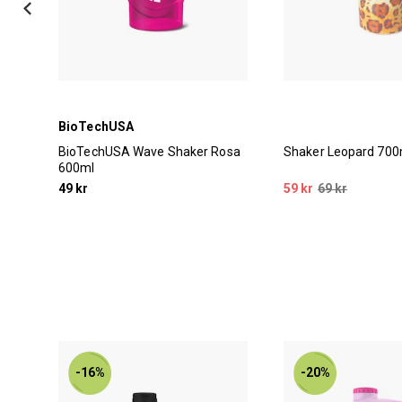
BioTechUSA
BioTechUSA Wave Shaker Rosa
Shaker Leopard 700
600ml
49 kr
59 kr
69 kr
-16%
-20%