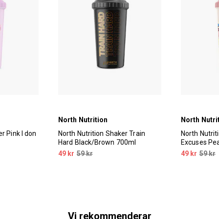
North Nutrition
North Nutri
r Pink I don
North Nutrition Shaker Train
North Nutri
Hard Black/Brown 700ml
Excuses Pe
49 kr
59 kr
49 kr
59 kr
Vi rekommenderar