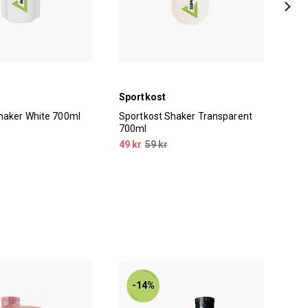
Sportkost
Spo
haker White 700ml
Sportkost Shaker Transparent
Spo
700ml
49 kr
59 kr
49 
-14%