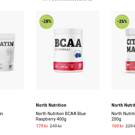
-28%
-26%
North Nutrition
North Nutri
in
North Nutrition BCAA Blue
North Nutrit
Raspberry 400g
200g
179 kr
249 kr
169 kr
229 