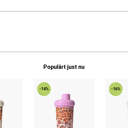
Populärt just nu
-14%
-16%