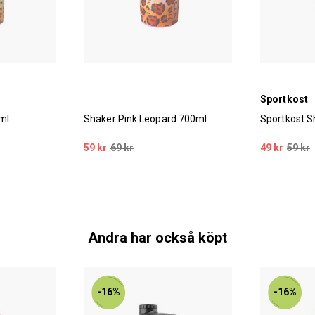
Sportkost
ml
Shaker Pink Leopard 700ml
Sportkost S
59 kr
69 kr
49 kr
59 kr
Andra har också köpt
-16%
-16%