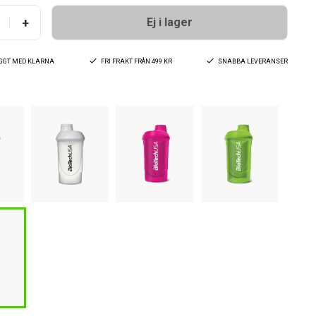
+
Ej i lager
YGGT MED KLARNA
FRI FRAKT FRÅN 499 KR
SNABBA LEVERANSER