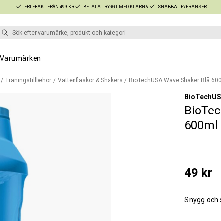
FRI FRAKT FRÅN 499 KR
BETALA TRYGGT MED KLARNA
SNABBA LEVERANSER
Varumärken
Träningstillbehör
Vattenflaskor & Shakers
BioTechUSA Wave Shaker Blå 60
BioTechU
BioTe
600ml
49 kr
Snygg och 