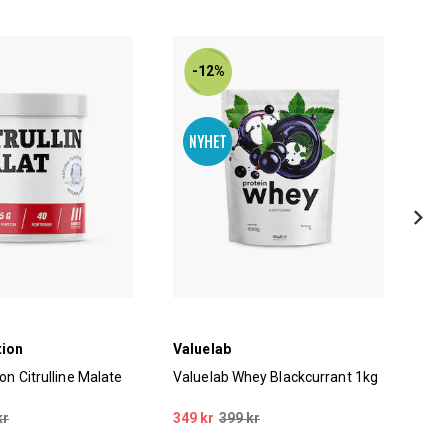
-12%
tion
Valuelab
Val
ion Citrulline Malate
Valuelab Whey Blackcurrant 1kg
Val
kr
349 kr
399 kr
199