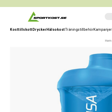
Kosttillskott
Drycker
Hälsokost
Träningstillbehör
Kampanjer
Hem