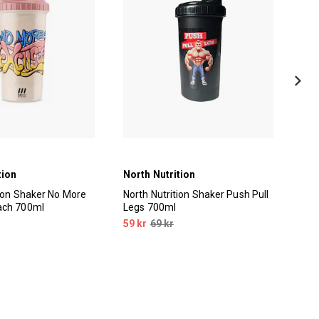
tion
North Nutrition
tion Shaker No More
North Nutrition Shaker Push Pull
Mix
ach 700ml
Legs 700ml
59 kr
69 kr
15 