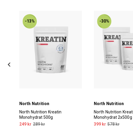
-13%
-30%
North Nutrition
North Nutrition
North Nutrition Kreatin
North Nutrition Kreat
Monohydrat 500g
Monohydrat 2x500g
pant
249 kr
289 kr
399 kr
578 kr