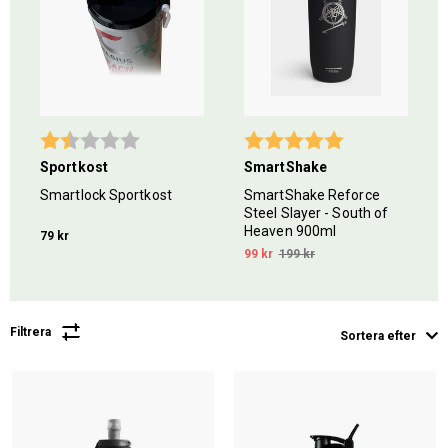
Betyg:
1.9 utav 5 stjärnor
Betyg:
5.0 utav 5 stjär
Sportkost
SmartShake
Smartlock Sportkost
SmartShake Reforce
Steel Slayer - South of
Heaven 900ml
79 kr
99 kr
199 kr
Filtrera
Sortera efter