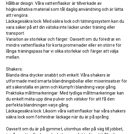
Hållbar design
: Våra vattenflaskor är tillverkade av
högkvalitativa material som tål daglig användning och är lätta
att rengöra.
Läckagesäkra lock
: Med säkra lock och tätningssystem kan du
vara säker på att din vätska inte läcker under träning eller
transport.
Variation av storlekar och färger
: Oavsett om du föredrar en
mindre vattenflaska för korta promenader eller en större för
långa träningspass har vi olika storlekar och färger att välja
mellan.
Shakers:
Blanda dina drycker snabbt och enkelt
: Våra shakers är
utformade med smarta blandningsbollar eller mixerinsatser för
att säkerställa en jämn och klumpfri blandning varje gång.
Praktiska måttmarkeringar
: Med tydliga måttmarkeringar kan
du enkelt mäta upp dina pulver och vätskor för att få den
perfekta blandningen varje gång.
Läckagesäkra lock
: Liksom våra vattenflaskor har våra shakers
säkra lock som förhindrar läckage när du är på språng.
Oavsett om du är på gymmet, utomhus eller på väg till jobbet,