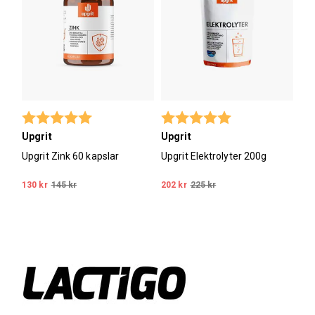
Betyg:
5.0 utav 5 stjärnor
Betyg:
5.0 utav 5 stjärno
Upgrit
Upgrit
Upgrit Zink 60 kapslar
Upgrit Elektrolyter 200g
130 kr
145 kr
202 kr
225 kr