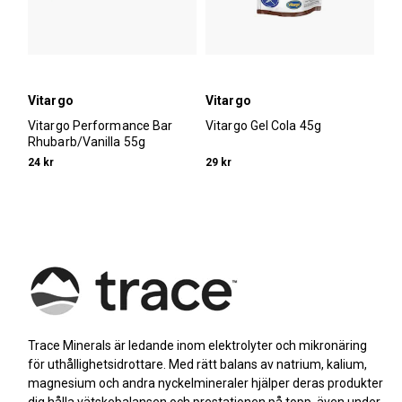
Vitargo
Vitargo
Vitargo Performance Bar
Vitargo Gel Cola 45g
Rhubarb/Vanilla 55g
24 kr
29 kr
Trace Minerals är ledande inom elektrolyter och mikronäring
för uthållighetsidrottare. Med rätt balans av natrium, kalium,
magnesium och andra nyckelmineraler hjälper deras produkter
dig hålla vätskebalansen och prestationen på topp, även under