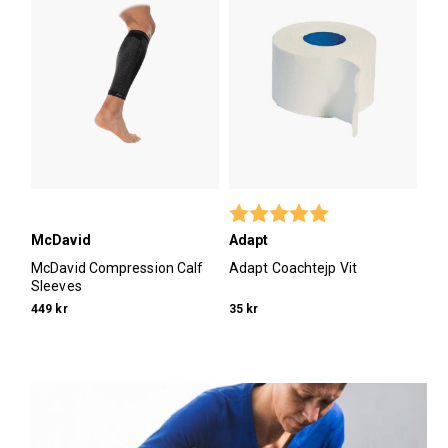
Betyg:
5.0 utav 5 stjärno
McDavid
Adapt
McDavid Compression Calf
Adapt Coachtejp Vit
Sleeves
449 kr
35 kr