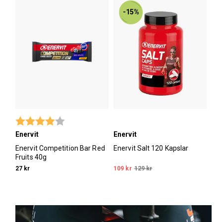
-15%
Betyg:
4.0 utav 5 stjärnor
Enervit
Enervit
Enervit Competition Bar Red
Enervit Salt 120 Kapslar
Fruits 40g
27 kr
109 kr
129 kr