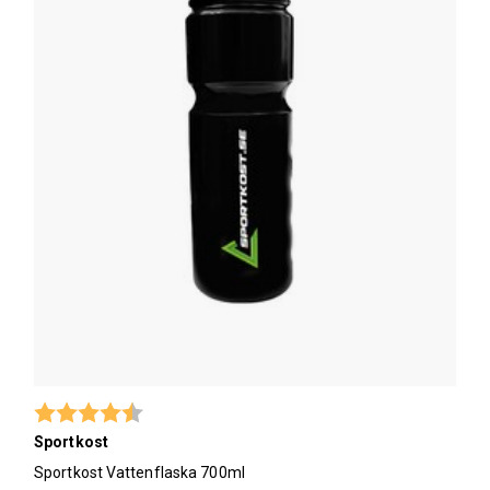
Betyg:
4.3 utav 5 stjärnor
Sportkost
Sportkost Vattenflaska 700ml