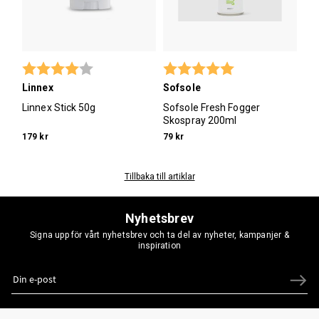
Betyg:
4.0 utav 5 stjärnor
Betyg:
5.0 utav 5 stjärno
Linnex
Sofsole
Linnex Stick 50g
Sofsole Fresh Fogger
Skospray 200ml
179 kr
79 kr
Tillbaka till artiklar
Nyhetsbrev
Signa upp för vårt nyhetsbrev och ta del av nyheter, kampanjer &
inspiration