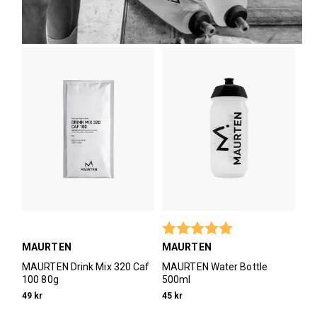
Betyg:
5.0 utav 5 stjärno
MAURTEN
MAURTEN
MAURTEN Drink Mix 320 Caf
MAURTEN Water Bottle
100 80g
500ml
49 kr
45 kr