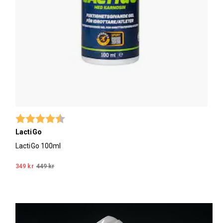
Betyg:
4.8 utav 5 stjärnor
LactiGo
LactiGo 100ml
349 kr
449 kr