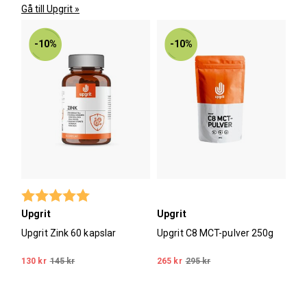
Gå till Upgrit »
-10%
-10%
Betyg:
5.0 utav 5 stjärnor
Upgrit
Upgrit
Upgrit Zink 60 kapslar
Upgrit C8 MCT-pulver 250g
130 kr
145 kr
265 kr
295 kr