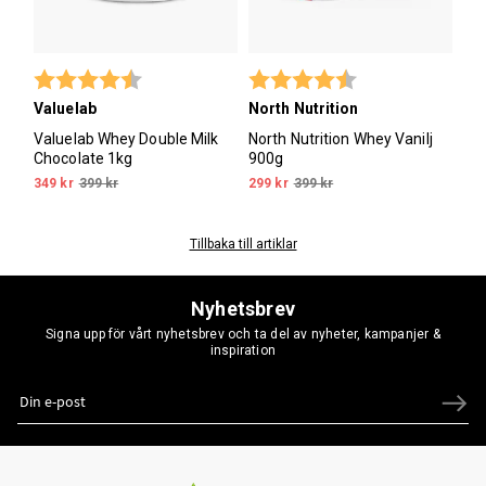
Betyg:
4.2 utav 5 stjärnor
Betyg:
4.6 utav 5 stjärno
Valuelab
North Nutrition
Valuelab Whey Double Milk
North Nutrition Whey Vanilj
Chocolate 1kg
900g
349 kr
399 kr
299 kr
399 kr
Tillbaka till artiklar
Nyhetsbrev
Signa upp för vårt nyhetsbrev och ta del av nyheter, kampanjer &
inspiration