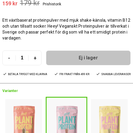
179 kr
159 kr
Prishistorik
Ett växtbaserat proteinpulver med mjuk shake-känsla, vitamin B12
och utan tillsatt socker. Heey! Veganskt Proteinpulver är tillverkat i
Sverige och passar perfekt för dig som vill ha ett smidigt protein i
vardagen.
-
+
Ej i lager
BETALA TRYGGT MED KLARNA
FRI FRAKT FRÅN 499 KR
SNABBA LEVERANSER
Varianter