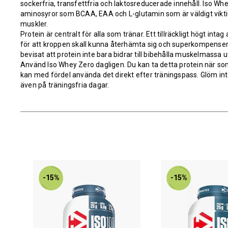
sockerfria, transfettfria och laktosreducerade innehåll. Iso Wh
aminosyror som BCAA, EAA och L-glutamin som är väldigt vikti
muskler.
Protein är centralt för alla som tränar. Ett tillräckligt högt inta
för att kroppen skall kunna återhämta sig och superkompensera 
bevisat att protein inte bara bidrar till bibehålla muskelmassa ut
Använd Iso Whey Zero dagligen. Du kan ta detta protein när s
kan med fördel använda det direkt efter träningspass. Glöm int
även på träningsfria dagar.
-15%
-15%