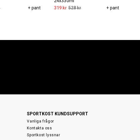
24x330ml
75
r
+ pant
319 kr
528 kr
+ pant
299
SPORTKOST KUNDSUPPORT
Vanliga frågor
Kontakta oss
Sportkost lyssnar