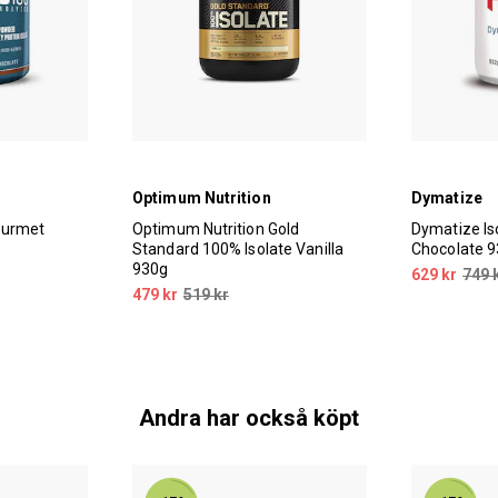
Optimum Nutrition
Dymatize
ourmet
Optimum Nutrition Gold
Dymatize I
Standard 100% Isolate Vanilla
Chocolate 
930g
629 kr
749 
479 kr
519 kr
Andra har också köpt