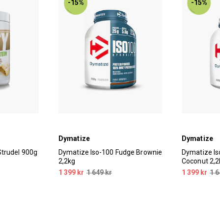
-15%
-15%
Dymatize
Dymatize
trudel 900g
Dymatize Iso-100 Fudge Brownie
Dymatize Is
2,2kg
Coconut 2,2
1 399 kr
1 649 kr
1 399 kr
1 6