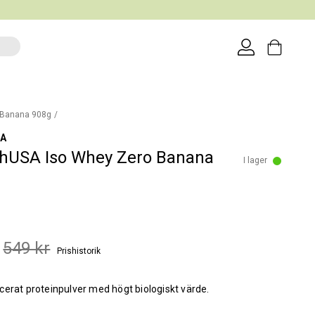
 Banana 908g
SA
hUSA Iso Whey Zero Banana
I lager
549 kr
Prishistorik
erat proteinpulver med högt biologiskt värde.