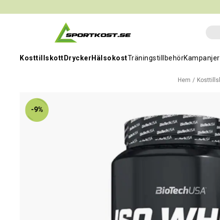
Kosttillskott
Drycker
Hälsokost
Träningstillbehör
Kampanjer
Hem
Kosttills
-9%