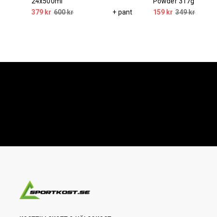
24x500ml
Powder 317g
pant
379 kr
600 kr
+ pant
159 kr
349 kr