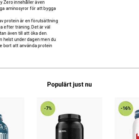
ey Zero innehåller även
ga aminosyror för att bygga
g av protein är en förutsättning
efter träning. Det är väl
an även till att öka den.
om helst under dagen men du
e bort att använda protein
Populärt just nu
-7%
-16%