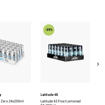
-39%
y
Latitude 65
Tyn
y Zero 24x250ml
Latitude 65 Frost Lemonad
Tyn