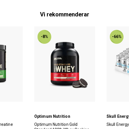
Vi rekommenderar
-8%
-66%
Optimum Nutrition
Skull Energ
reatine
Optimum Nutrition Gold
Skull Energ