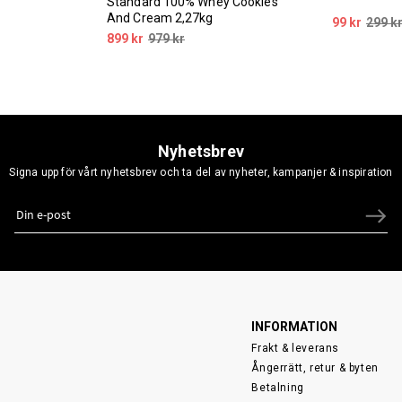
Standard 100% Whey Cookies
And Cream 2,27kg
99 kr
299 k
899 kr
979 kr
Nyhetsbrev
Signa upp för vårt nyhetsbrev och ta del av nyheter, kampanjer & inspiration
INFORMATION
Frakt & leverans
Ångerrätt, retur & byten
Betalning