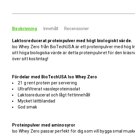
Beskrivning
Innehåll
Recensioner
Laktosreducerat proteinpulver med högt biologiskt värde.
Iso Whey Zero från BioTechUSA är ett proteinpulver med hög k
sitt höga biologiska värde är detta proteinpulvret för den kräsna
över sitt kostintag!
Fördelar med BioTechUSA Iso Whey Zero
21 g rent protein per servering
Ultrafiltrerat vassleproteinisolat
Laktosreducerat och lågt fettinnehåll
Mycket lättblandad
God smak
Proteinpulver med aminosyror
Iso Whey Zero passar perfekt för dig som vill bygga smal musk