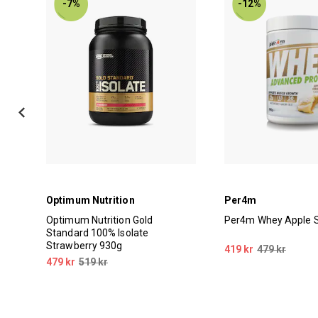
-7%
-12%
Optimum Nutrition
Per4m
Optimum Nutrition Gold
Per4m Whey Apple S
Standard 100% Isolate
Strawberry 930g
419 kr
479 kr
479 kr
519 kr