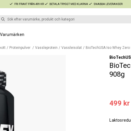
FRI FRAKT FRÅN 499 KR
BETALA TRYGGT MED KLARNA
SNABBA LEVERANSER
Varumärken
kott
Proteinpulver
Vassleprotein
Vassleisolat
BioTechUSA Iso Whey Zero
BioTechU
BioTec
908g
499 kr
Laktosreduc