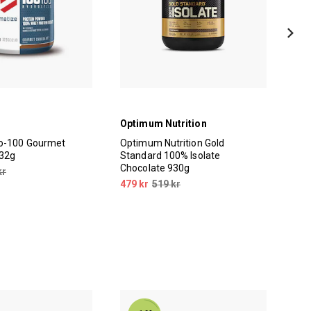
Optimum Nutrition
Dym
so-100 Gourmet
Optimum Nutrition Gold
Dym
932g
Standard 100% Isolate
2,2
Chocolate 930g
kr
1 3
479 kr
519 kr