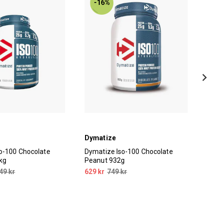
-16%
Dymatize
Dym
o-100 Chocolate
Dymatize Iso-100 Chocolate
Dym
kg
Peanut 932g
Cre
49 kr
629 kr
749 kr
629