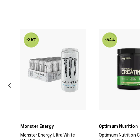
-36%
-54%
Monster Energy
Optimum Nutrition
l
Monster Energy Ultra White
Optimum Nutrition C