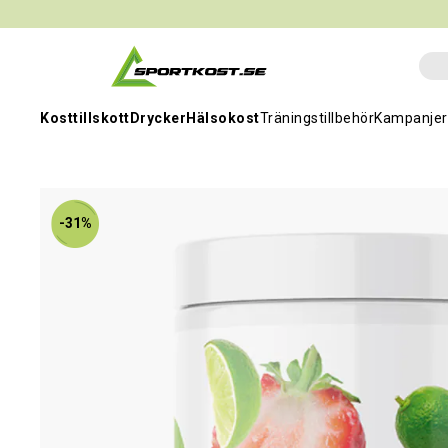
Kosttillskott
Drycker
Hälsokost
Träningstillbehör
Kampanjer
-31%