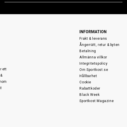
INFORMATION
Frakt & leverans
Ångerrätt, retur & byten
Betalning
Allmänna villkor
Integritetspolicy
r ett
Om Sportkost.se
 &
Hållbarhet
 inom
Cookie
kt
Rabattkoder
Black Week
Sportkost Magazine