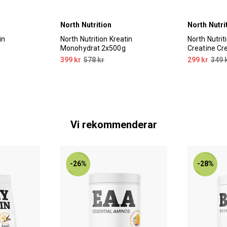
North Nutrition
North Nutri
in
North Nutrition Kreatin
North Nutrit
Monohydrat 2x500g
Creatine Cr
399 kr
578 kr
299 kr
349 
Vi rekommenderar
-26%
-28%