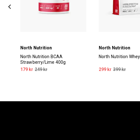
North Nutrition
North Nutrition
North Nutrition BCAA
North Nutrition Whey
Strawberry/Lime 400g
179 kr
249 kr
299 kr
399 kr