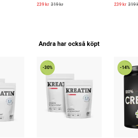
239 kr
319 kr
239 kr
319 
Andra har också köpt
-30%
-14%