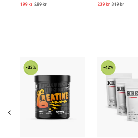
199 kr
289 kr
239 kr
319 kr
-33%
-42%