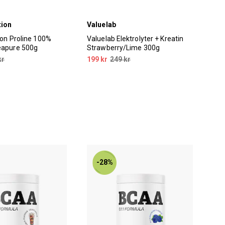
tion
Valuelab
Opt
ion Proline 100%
Valuelab Elektrolyter + Kreatin
Opt
eapure 500g
Strawberry/Lime 300g
Pow
kr
199 kr
249 kr
159
-28%