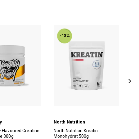
-13%
y
North Nutrition
Val
 Flavoured Creatine
North Nutrition Kreatin
Val
ge 300g
Monohydrat 500g