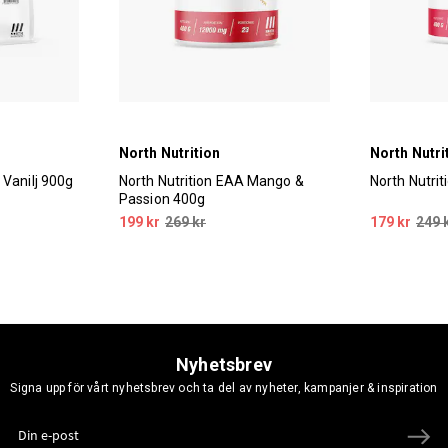
North Nutrition
North Nutri
 Vanilj 900g
North Nutrition EAA Mango &
North Nutri
Passion 400g
199 kr
269 kr
179 kr
249 
Nyhetsbrev
Signa upp för vårt nyhetsbrev och ta del av nyheter, kampanjer & inspiration