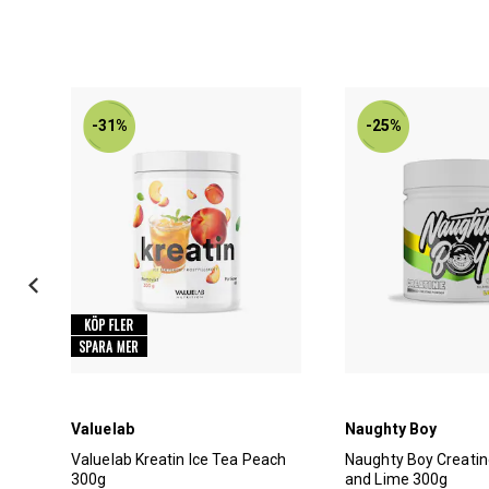
-31%
-25%
Valuelab
Naughty Boy
Valuelab Kreatin Ice Tea Peach
Naughty Boy Creati
300g
and Lime 300g