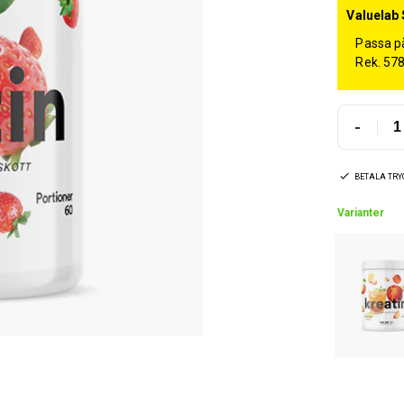
Valuelab 
Passa på
Rek. 57
-
BETALA TR
Varianter