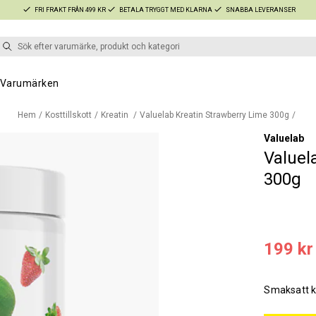
FRI FRAKT FRÅN 499 KR
BETALA TRYGGT MED KLARNA
SNABBA LEVERANSER
Varumärken
Hem
Kosttillskott
Kreatin
Valuelab Kreatin Strawberry Lime 300g
Valuelab
Valuel
300g
199 kr
Smaksatt k