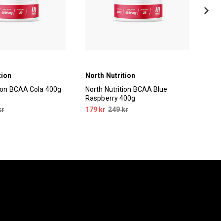
tion
North Nutrition
Nor
tion BCAA Cola 400g
North Nutrition BCAA Blue
Nor
Raspberry 400g
kr
179 kr
249 kr
149