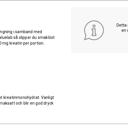
Detta 
en 
rängning i samband med
aluelab så slipper du smaklöst
0 mg kreatin per portion.
nt kreatinmonohydrat. Vanligt
 smaksatt och blir en god dryck