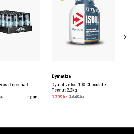
Dymatize
Tyn
 Frost Lemonad
Dymatize Iso-100 Chocolate
Tyn
Peanut 2,2kg
75
kr
+ pant
1 399 kr
1 649 kr
299