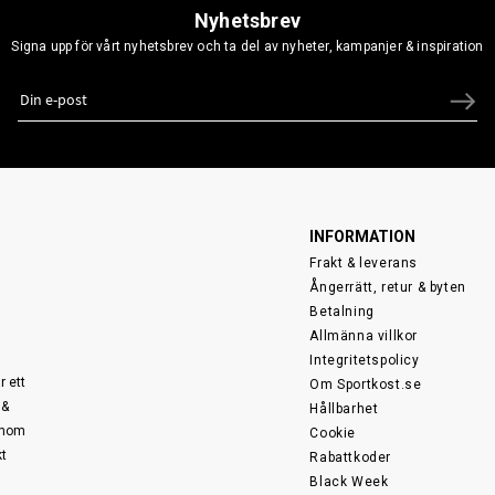
Nyhetsbrev
Signa upp för vårt nyhetsbrev och ta del av nyheter, kampanjer & inspiration
INFORMATION
Frakt & leverans
Ångerrätt, retur & byten
Betalning
Allmänna villkor
Integritetspolicy
r ett
Om Sportkost.se
 &
Hållbarhet
 inom
Cookie
kt
Rabattkoder
Black Week