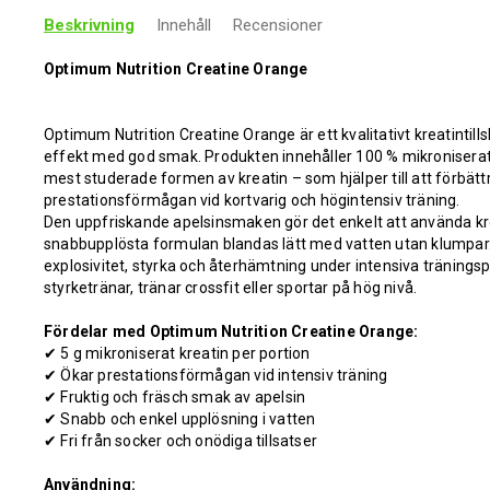
Beskrivning
Innehåll
Recensioner
Optimum Nutrition Creatine Orange
Optimum Nutrition Creatine Orange är ett kvalitativt kreatinti
effekt med god smak. Produkten innehåller 100 % mikronisera
mest studerade formen av kreatin – som hjälper till att förbätt
prestationsförmågan vid kortvarig och högintensiv träning.
Den uppfriskande apelsinsmaken gör det enkelt att använda kr
snabbupplösta formulan blandas lätt med vatten utan klumpar. 
explosivitet, styrka och återhämtning under intensiva träning
styrketränar, tränar crossfit eller sportar på hög nivå.
Fördelar med Optimum Nutrition Creatine Orange:
✔
5 g mikroniserat kreatin per portion
✔
Ökar prestationsförmågan vid intensiv träning
✔
Fruktig och fräsch smak av apelsin
✔
Snabb och enkel upplösning i vatten
✔
Fri från socker och onödiga tillsatser
Användning: