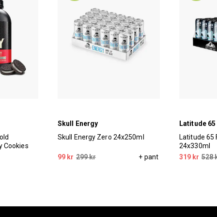
Skull Energy
Latitude 65
old
Skull Energy Zero 24x250ml
Latitude 65
 Cookies
24x330ml
99 kr
299 kr
+ pant
319 kr
528 