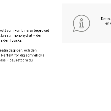
Detta 
en 
llskott som kombinerar beprövad
t kreatinmonohydrat – den
ra den fysiska
eatin dagligen, och den
Perfekt för dig som vill öka
spass – oavsett om du