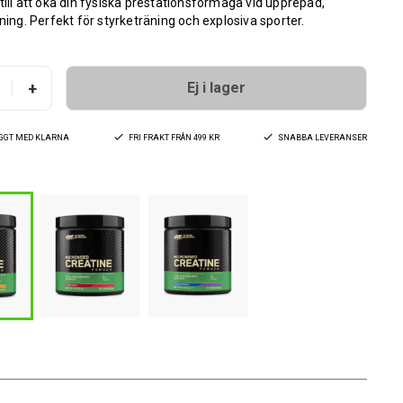
till att öka din fysiska prestationsförmåga vid upprepad,
äning. Perfekt för styrketräning och explosiva sporter.
+
Ej i lager
YGGT MED KLARNA
FRI FRAKT FRÅN 499 KR
SNABBA LEVERANSER