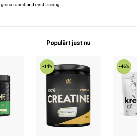
n, gärna i samband med träning
Populärt just nu
-14%
-46%