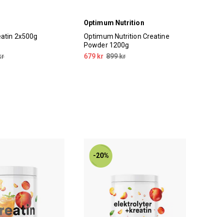
Optimum Nutrition
Nor
eatin 2x500g
Optimum Nutrition Creatine
Nor
Powder 1200g
750
kr
679 kr
899 kr
229
-20%