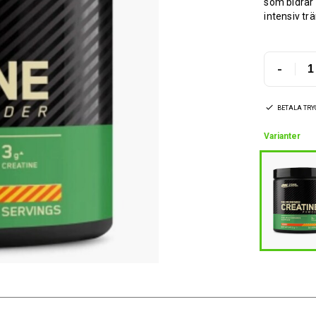
som bidrar 
intensiv tr
-
BETALA TR
Varianter