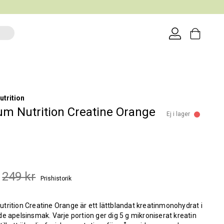
trition
m Nutrition Creatine Orange
Ej i lager
249 kr
Prishistorik
rition Creatine Orange är ett lättblandat kreatinmonohydrat i
e apelsinsmak. Varje portion ger dig 5 g mikroniserat kreatin