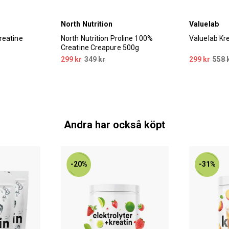
North Nutrition
Valuelab
reatine
North Nutrition Proline 100%
Valuelab Kr
Creatine Creapure 500g
299 kr
349 kr
299 kr
558 
Andra har också köpt
-20%
-31%