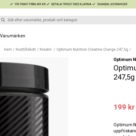
FRI FRAKT FRÅN 499 KR
BETALA TRYGGT MED KLARNA
SNABBA LEVERANSER
Varumärken
Hem
Kosttillskott
Kreatin
Optimum Nutrition Creatine Orange 247,5g
Optimum Nu
Optimu
247,5g
199 kr
Optimum Nut
uppfriskand