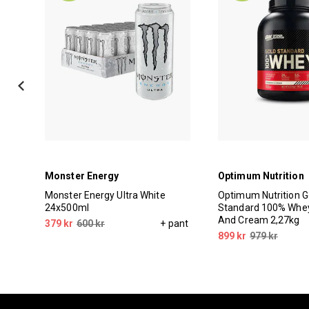
Monster Energy
Optimum Nutrition
50ml
Monster Energy Ultra White
Optimum Nutrition G
24x500ml
Standard 100% Whey
And Cream 2,27kg
379 kr
600 kr
+ pant
899 kr
979 kr