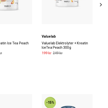
Valuelab
Nor
eatin Ice Tea Peach
Valuelab Elektrolyter + Kreatin
Nor
IceTea Peach 300g
Mon
kr
199 kr
249 kr
249
-15%