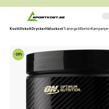
Kosttillskott
Drycker
Hälsokost
Träningstillbehör
Kampanjer
-20%