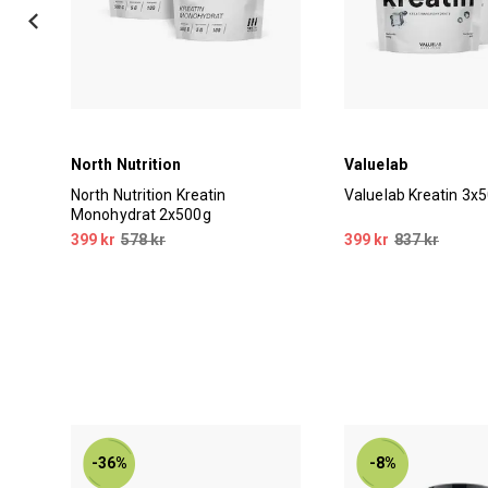
North Nutrition
Valuelab
North Nutrition Kreatin
Valuelab Kreatin 3x
Monohydrat 2x500g
399 kr
578 kr
399 kr
837 kr
-36%
-8%