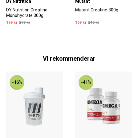
DY Nutrition
Mutant
DY Nutrition Creatine
Mutant Creatine 300g
Monohydrate 300g
199 kr
279 kr
169 kr
249 kr
Vi rekommenderar
-16%
-41%