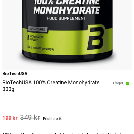
BioTechUSA
BioTechUSA 100% Creatine Monohydrate
I lager
300g
349 kr
199 kr
Prishistorik