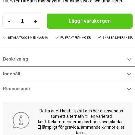
100% rent kreatin monohydrat för ökad styrka och uthållighet.
-
+
Lägg i varukorgen
BETALA TRYGGT MED KLARNA
FRI FRAKT FRÅN 499 KR
SNABBA LEVERANSER
Beskrivning
Innehåll
Recensioner
Detta är ett kosttillskott och bör ej användas
som ett alternativ till en varierad
kost. Rekommenderad dos bör ej överskridas.
Ej lämpligt för gravida, ammande kvinnor eller
barn.