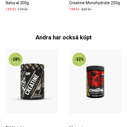
Natural 300g
Creatine Monohydrate 250g
159 kr
179 kr
199 kr
249 kr
Andra har också köpt
-28%
-32%