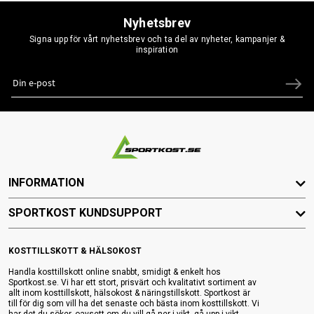
Nyhetsbrev
Signa upp för vårt nyhetsbrev och ta del av nyheter, kampanjer &
inspiration
INFORMATION
SPORTKOST KUNDSUPPORT
KOSTTILLSKOTT & HÄLSOKOST
Handla kosttillskott online snabbt, smidigt & enkelt hos
Sportkost.se. Vi har ett stort, prisvärt och kvalitativt sortiment av
allt inom kosttillskott, hälsokost & näringstillskott. Sportkost är
till för dig som vill ha det senaste och bästa inom kosttillskott. Vi
har det du söker, oavsett om du vill gå ner i vikt, gå upp i vikt