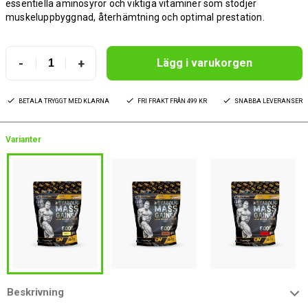
essentiella aminosyror och viktiga vitaminer som stödjer
muskeluppbyggnad, återhämtning och optimal prestation.
-
+
Lägg i varukorgen
BETALA TRYGGT MED KLARNA
FRI FRAKT FRÅN 499 KR
SNABBA LEVERANSER
Varianter
Beskrivning