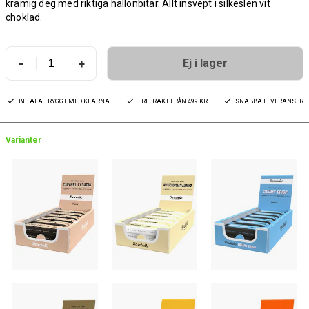
krämig deg med riktiga hallonbitar. Allt insvept i silkeslen vit
choklad.
-
+
Ej i lager
BETALA TRYGGT MED KLARNA
FRI FRAKT FRÅN 499 KR
SNABBA LEVERANSER
Varianter