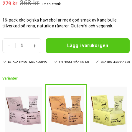
368 kr
279 kr
Prishistorik
16-pack ekologiska havrebollar med god smak av kanelbulle,
tillverkad på rena, naturliga råvaror. Glutenfri och vegansk.
-
+
Lägg i varukorgen
BETALA TRYGGT MED KLARNA
FRI FRAKT FRÅN 499 KR
SNABBA LEVERANSER
Varianter