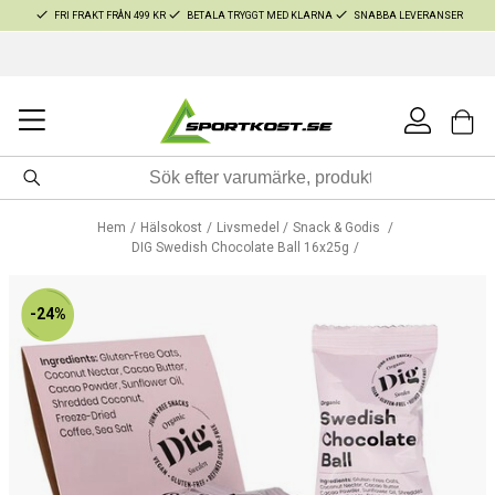
FRI FRAKT FRÅN 499 KR
BETALA TRYGGT MED KLARNA
SNABBA LEVERANSER
Hem
Hälsokost
Livsmedel
Snack & Godis
DIG Swedish Chocolate Ball 16x25g
-24%