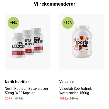
Vi rekommenderar
-44%
-20%
North Nutrition
Valuelab
North Nutrition Betakaroten
Valuelab Sportsdrink
50mg 3x30 Kapslar
Watermelon 1500g
249 kr
447 kr
199 kr
249 kr