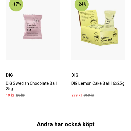
-17%
-24%
DIG
DIG
DIG Swedish Chocolate Ball
DIG Lemon Cake Ball 16x25g
25g
19 kr
23 kr
279 kr
368 kr
Andra har också köpt