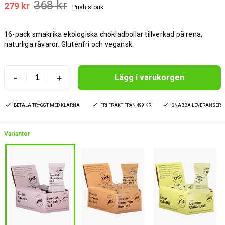
368 kr
279 kr
Prishistorik
16-pack smakrika ekologiska chokladbollar tillverkad på rena,
naturliga råvaror. Glutenfri och vegansk.
-
+
Lägg i varukorgen
BETALA TRYGGT MED KLARNA
FRI FRAKT FRÅN 499 KR
SNABBA LEVERANSER
Varianter