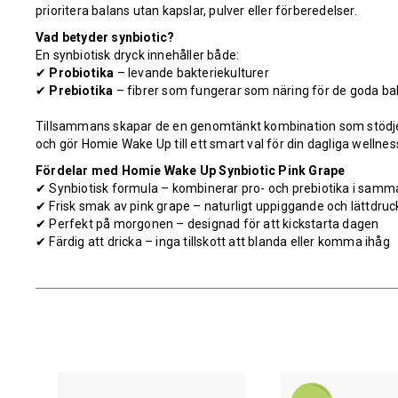
prioritera balans utan kapslar, pulver eller förberedelser.
Vad betyder synbiotic?
En synbiotisk dryck innehåller både:
✔
Probiotika
– levande bakteriekulturer
✔
Prebiotika
– fibrer som fungerar som näring för de goda ba
Tillsammans skapar de en genomtänkt kombination som stödje
och gör Homie Wake Up till ett smart val för din dagliga wellness
Fördelar med Homie Wake Up Synbiotic Pink Grape
✔ Synbiotisk formula – kombinerar pro- och prebiotika i samm
✔ Frisk smak av pink grape – naturligt uppiggande och lättdru
✔ Perfekt på morgonen – designad för att kickstarta dagen
✔ Färdig att dricka – inga tillskott att blanda eller komma ihåg