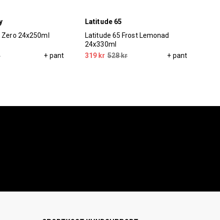
y
Latitude 65
Dym
y Zero 24x250ml
Latitude 65 Frost Lemonad
Dym
24x330ml
Pea
r
+ pant
319 kr
528 kr
+ pant
1 3