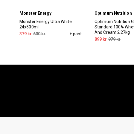
Monster Energy
Optimum Nutrition
erry
Monster Energy Ultra White
Optimum Nutrition G
24x500ml
Standard 100% Whey
And Cream 2,27kg
pant
379 kr
600 kr
+ pant
899 kr
979 kr