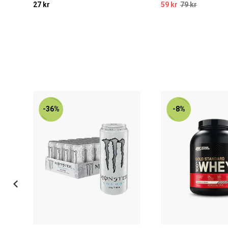
27 kr
59 kr
79 kr
-36%
-8%