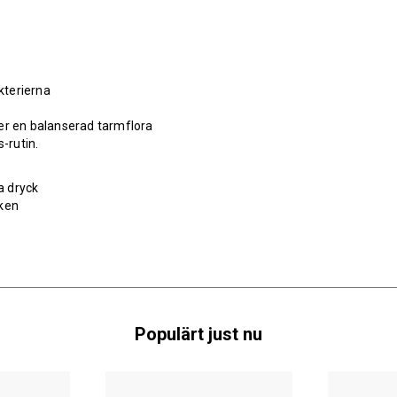
kterierna
r en balanserad tarmflora
-rutin.
a dryck
cken
Populärt just nu