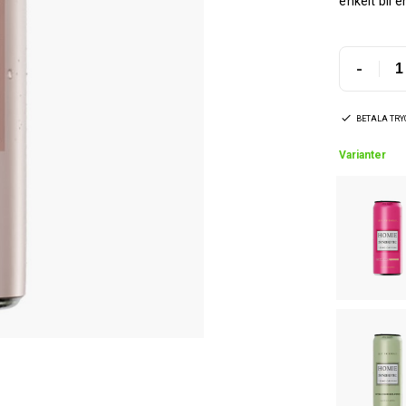
enkelt bli e
-
BETALA TR
Varianter