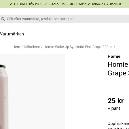
FRI FRAKT FRÅN 499 KR
BETALA TRYGGT MED KLARNA
SNABBA LEVERANSER
Varumärken
Hem
Hälsokost
Homie Wake Up Synbiotic Pink Grape 330ml
Homie
Homie 
Grape
25 kr
+ pant
Uppfriskan