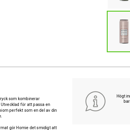
Högt in
dryck som kombinerar
bar
 Utvecklad för att passa en
robiom perfekt som en del av din
n.
ormat gör Homie det smidigt att