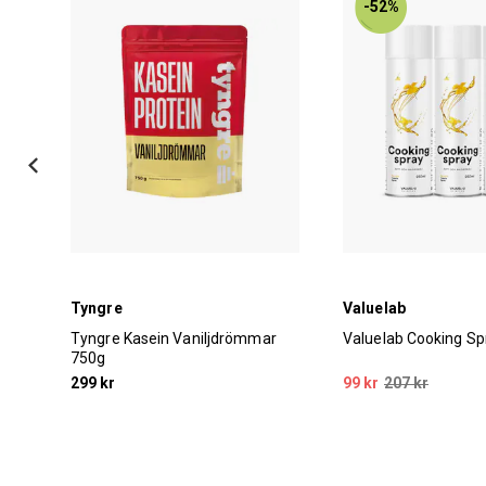
-52%
Tyngre
Valuelab
ff
Tyngre Kasein Vaniljdrömmar
Valuelab Cooking S
750g
299 kr
99 kr
207 kr