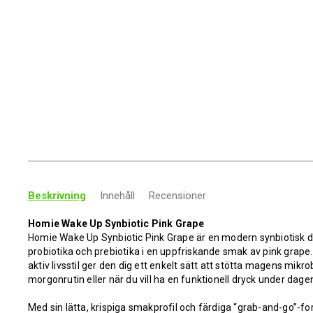
Beskrivning
Innehåll
Recensioner
Homie Wake Up Synbiotic Pink Grape
Homie Wake Up Synbiotic Pink Grape är en modern synbiotisk 
probiotika och prebiotika i en uppfriskande smak av pink grape.
aktiv livsstil ger den dig ett enkelt sätt att stötta magens mik
morgonrutin eller när du vill ha en funktionell dryck under dage
Med sin lätta, krispiga smakprofil och färdiga “grab-and-go”-f