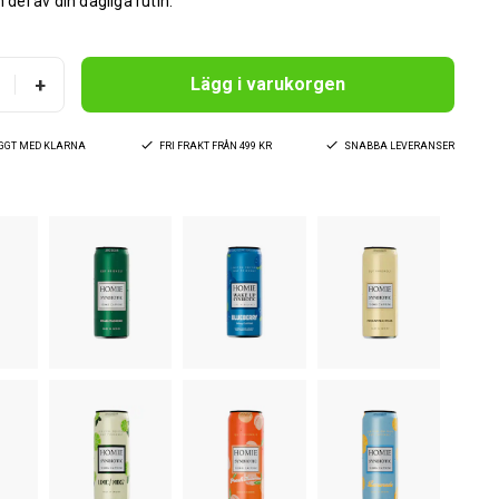
n del av din dagliga rutin.
+
Lägg i varukorgen
YGGT MED KLARNA
FRI FRAKT FRÅN 499 KR
SNABBA LEVERANSER