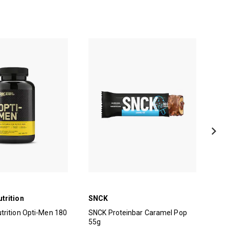
trition
SNCK
Jac
rition Opti-Men 180
SNCK Proteinbar Caramel Pop
Jac
55g
60