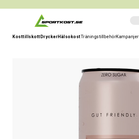
Kosttillskott
Drycker
Hälsokost
Träningstillbehör
Kampanjer