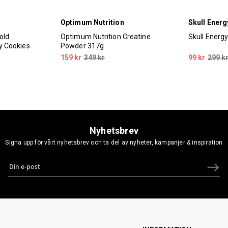
Optimum Nutrition
Skull Energ
old
Optimum Nutrition Creatine
Skull Energ
 Cookies
Powder 317g
159 kr
349 kr
99 kr
299 k
Nyhetsbrev
Signa upp för vårt nyhetsbrev och ta del av nyheter, kampanjer & inspiration