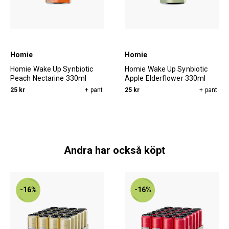
Homie
Homie
Homie Wake Up Synbiotic
Homie Wake Up Synbiotic
Peach Nectarine 330ml
Apple Elderflower 330ml
25 kr
+ pant
25 kr
+ pant
Andra har också köpt
-16%
-16%