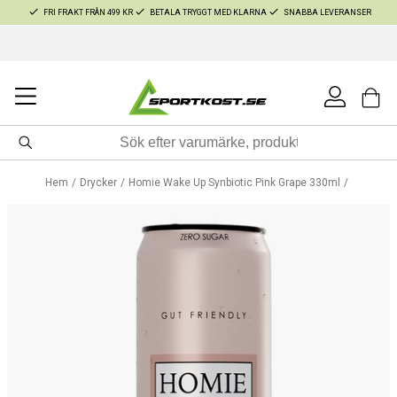
FRI FRAKT FRÅN 499 KR
BETALA TRYGGT MED KLARNA
SNABBA LEVERANSER
Hem
Drycker
Homie Wake Up Synbiotic Pink Grape 330ml