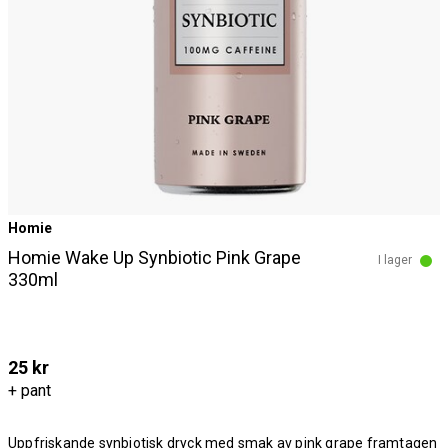
Homie
Homie Wake Up Synbiotic Pink Grape
I lager
330ml
25 kr
+ pant
Uppfriskande synbiotisk dryck med smak av pink grape framtagen