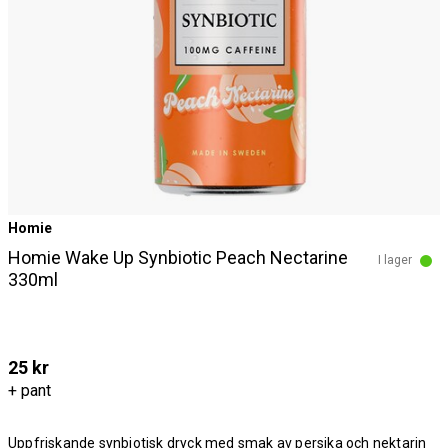
Homie
Homie Wake Up Synbiotic Peach Nectarine
I lager
330ml
25 kr
+ pant
Uppfriskande synbiotisk dryck med smak av persika och nektarin