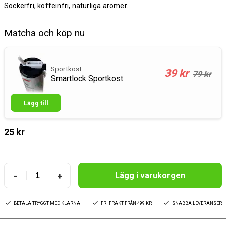
Sockerfri, koffeinfri, naturliga aromer.
Matcha och köp nu
Sportkost
39 kr
79 kr
Smartlock Sportkost
Lägg till
25 kr
-
+
Lägg i varukorgen
BETALA TRYGGT MED KLARNA
FRI FRAKT FRÅN 499 KR
SNABBA LEVERANSER