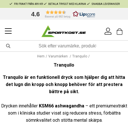
FRI FRAKT FRÅN 499 KR
BETALA TRYGGT MED KLARNA
SNABBA LEVERANSER
4.6
Baserat på 682 betyg
Hem
Varumärken
Tranquilo
Tranquilo
Tranquilo är en funktionell dryck som hjälper dig att hitta
det lugn din kropp och knopp behöver för att prestera
bättre på sikt.
Drycken innehåller
KSM66 ashwagandha
– ett premiumextrakt
som i kliniska studier visat sig reducera stress, förbättra
sömnkvalitet och stötta mental skärpa.