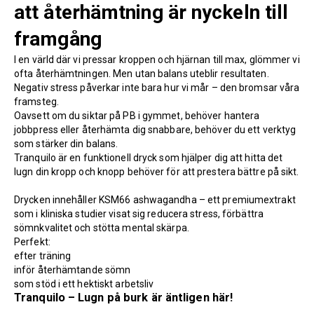
att återhämtning är nyckeln till
framgång
I en värld där vi pressar kroppen och hjärnan till max, glömmer vi
ofta återhämtningen. Men utan balans uteblir resultaten.
Negativ stress påverkar inte bara hur vi mår – den bromsar våra
framsteg.
Oavsett om du siktar på PB i gymmet, behöver hantera
jobbpress eller återhämta dig snabbare, behöver du ett verktyg
som stärker din balans.
Tranquilo är en funktionell dryck som hjälper dig att hitta det
lugn din kropp och knopp behöver för att prestera bättre på sikt.
Drycken innehåller
KSM66 ashwagandha
– ett premiumextrakt
som i kliniska studier visat sig reducera stress, förbättra
sömnkvalitet och stötta mental skärpa.
Perfekt:
efter träning
inför återhämtande sömn
som stöd i ett hektiskt arbetsliv
Tranquilo – Lugn på burk är äntligen här!