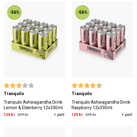
-56%
-56%
Betyg:
3.0 utav 5 stjärnor
Betyg:
4.3 utav 5 stjärn
Tranquilo
Tranquilo
Tranquilo Ashwagandha Drink
Tranquilo Ashwagandha Drink
Lemon & Elderberry 12x330ml
Raspberry 12x330ml
129 kr
299 kr
+ pant
129 kr
299 kr
+ pant