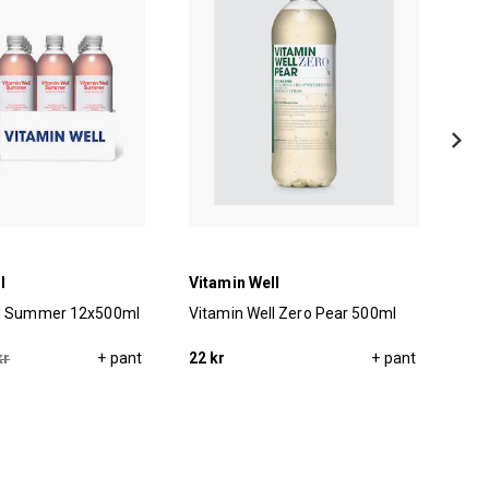
l
Vitamin Well
Vit
ll Summer 12x500ml
Vitamin Well Zero Pear 500ml
Vit
12x
kr
+ pant
22 kr
+ pant
229