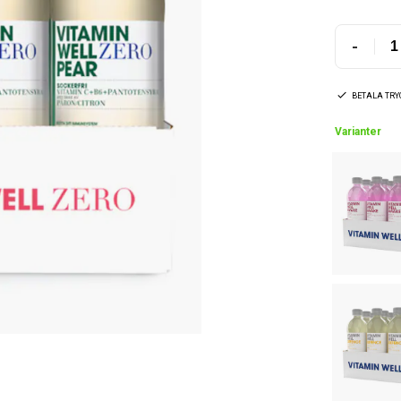
-
BETALA TR
Varianter