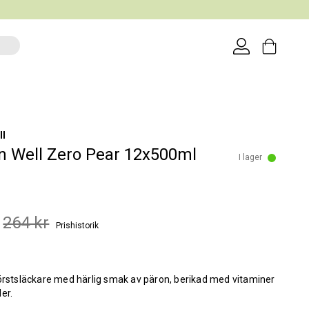
ll
n Well Zero Pear 12x500ml
I lager
264 kr
Prishistorik
örstsläckare med härlig smak av päron, berikad med vitaminer
er.