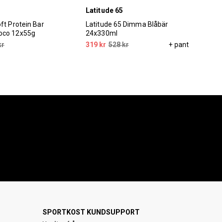
Latitude 65
No
ft Protein Bar
Latitude 65 Dimma Blåbär
Noc
oco 12x55g
24x330ml
kr
319 kr
528 kr
+ pant
25 
SPORTKOST KUNDSUPPORT