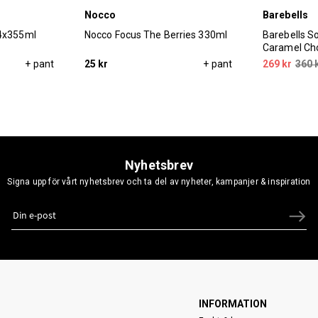
Nocco
Barebells
24x355ml
Nocco Focus The Berries 330ml
Barebells So
Caramel Ch
+ pant
25 kr
+ pant
269 kr
360 
Nyhetsbrev
Signa upp för vårt nyhetsbrev och ta del av nyheter, kampanjer & inspiration
INFORMATION