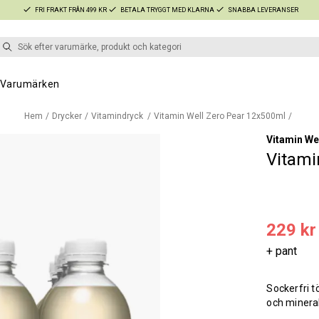
FRI FRAKT FRÅN 499 KR
BETALA TRYGGT MED KLARNA
SNABBA LEVERANSER
Varumärken
Hem
Drycker
Vitamindryck
Vitamin Well Zero Pear 12x500ml
Vitamin We
Vitami
229 kr
+ pant
Sockerfri t
och mineral