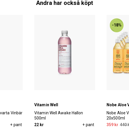
Andra har också köpt
-18%
Vitamin Well
Nobe Aloe 
varta Vinbär
Vitamin Well Awake Hallon
Nobe Aloe 
500ml
20x500ml
+ pant
22 kr
+ pant
359 kr
440 