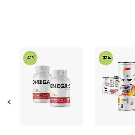
-41%
-33%