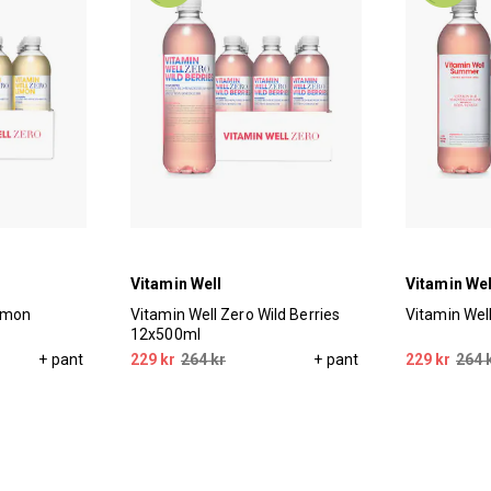
Vitamin Well
Vitamin Wel
Lemon
Vitamin Well Zero Wild Berries
Vitamin We
12x500ml
+ pant
229 kr
264 kr
+ pant
229 kr
264 