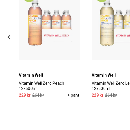
Vitamin Well
Vitamin Well
Vitamin Well Zero Peach
Vitamin Well Zero 
12x500ml
12x500ml
pant
229 kr
264 kr
+ pant
229 kr
264 kr