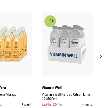
-13%
Vera
Vitamin Well
Vit
Vera Mango
Vitamin Well Reload Citron Lime
Vit
12x500ml
12x
kr
+ pant
229 kr
264 kr
+ pant
229