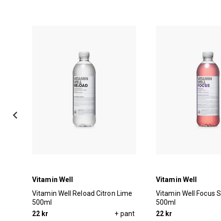
Vitamin Well
Vitamin Well
Vitamin Well Reload Citron Lime
Vitamin Well Focus S
500ml
500ml
pant
22 kr
+ pant
22 kr