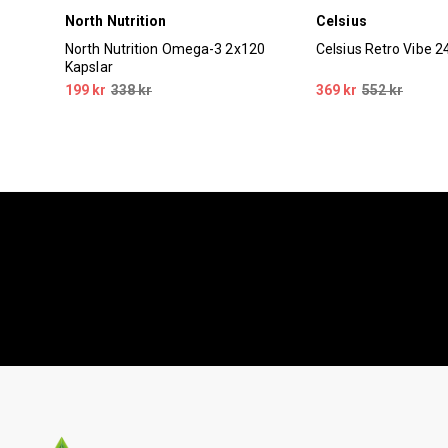
North Nutrition
Celsius
North Nutrition Omega-3 2x120
Celsius Retro Vibe 
Kapslar
pant
199 kr
338 kr
369 kr
552 kr