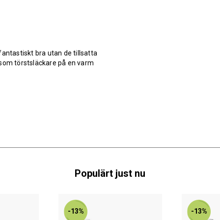
antastiskt bra utan de tillsatta
 som törstsläckare på en varm
Populärt just nu
-13%
-13%