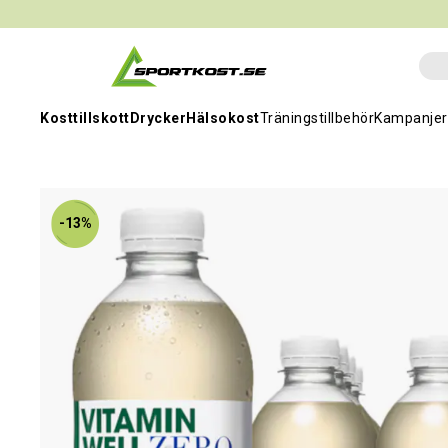
Kosttillskott
Drycker
Hälsokost
Träningstillbehör
Kampanjer
-13%