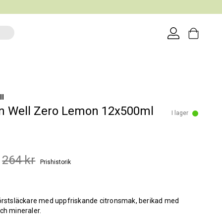
ll
n Well Zero Lemon 12x500ml
I lager
264 kr
Prishistorik
törstsläckare med uppfriskande citronsmak, berikad med
ch mineraler.