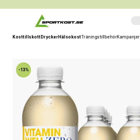
Kosttillskott
Drycker
Hälsokost
Träningstillbehör
Kampanjer
-13%