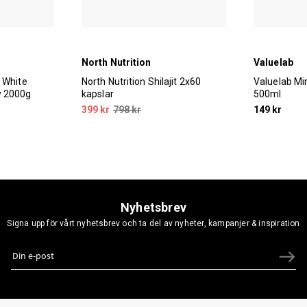
North Nutrition
Valuelab
y White
North Nutrition Shilajit 2x60
Valuelab Mir
y 2000g
kapslar
500ml
399 kr
798 kr
149 kr
Nyhetsbrev
Signa upp för vårt nyhetsbrev och ta del av nyheter, kampanjer & inspiration