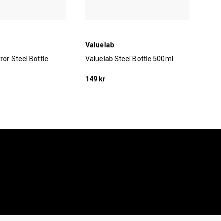
Valuelab
Cel
ror Steel Bottle
Valuelab Steel Bottle 500ml
Cel
149 kr
369