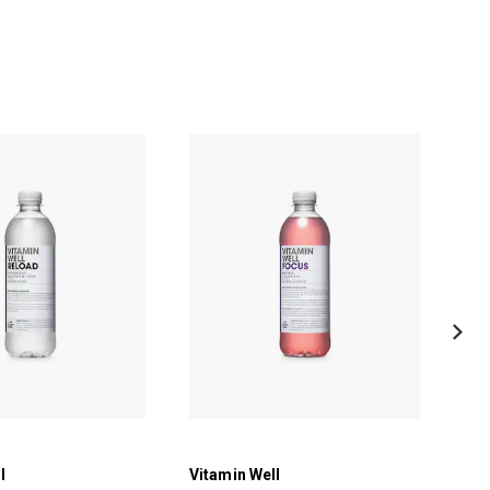
l
Vitamin Well
Vit