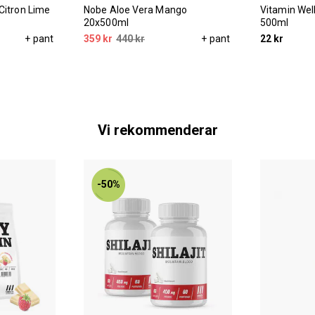
Citron Lime
Nobe Aloe Vera Mango
Vitamin Wel
20x500ml
500ml
+ pant
359 kr
440 kr
+ pant
22 kr
Vi rekommenderar
-50%