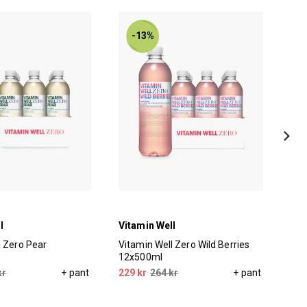
-13%
l
Vitamin Well
Vit
l Zero Pear
Vitamin Well Zero Wild Berries
Vit
12x500ml
kr
+ pant
229 kr
264 kr
+ pant
229