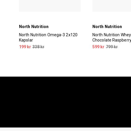
North Nutrition
North Nutrition
0ml
North Nutrition Omega-3 2x120
North Nutrition Whe
Kapslar
Chocolate Raspberr
pant
199 kr
338 kr
599 kr
799 kr