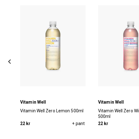
Vitamin Well
Vitamin Well
nbär
Vitamin Well Zero Lemon 500ml
Vitamin Well Zero Wi
500ml
pant
22 kr
+ pant
22 kr