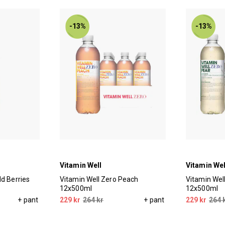
-13%
-13%
Vitamin Well
Vitamin Wel
ld Berries
Vitamin Well Zero Peach
Vitamin Wel
12x500ml
12x500ml
+ pant
229 kr
264 kr
+ pant
229 kr
264 