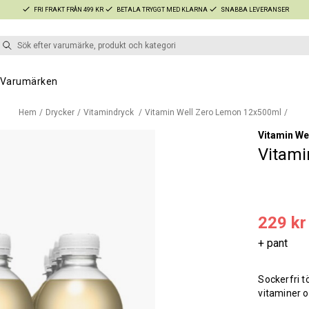
FRI FRAKT FRÅN 499 KR
BETALA TRYGGT MED KLARNA
SNABBA LEVERANSER
Varumärken
Hem
Drycker
Vitamindryck
Vitamin Well Zero Lemon 12x500ml
Vitamin We
Vitami
229 kr
+ pant
Sockerfri 
vitaminer o