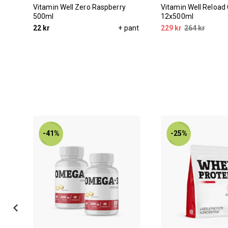
Vitamin Well Zero Raspberry
Vitamin Well Reload 
500ml
12x500ml
pant
22 kr
+ pant
229 kr
264 kr
-41%
-25%