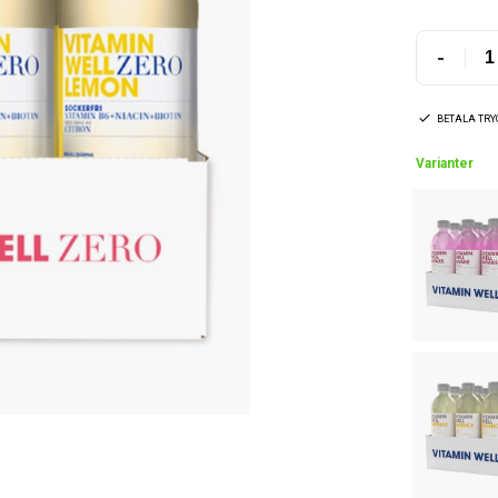
-
BETALA TR
Varianter