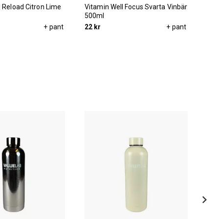
l Reload Citron Lime
Vitamin Well Focus Svarta Vinbär
Vit
500ml
Flä
+ pant
22 kr
+ pant
229