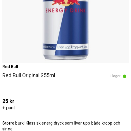
Red Bull
Red Bull Original 355ml
I lager
25 kr
+ pant
Större burk! Klassisk energidryck som livar upp både kropp och
sinne.