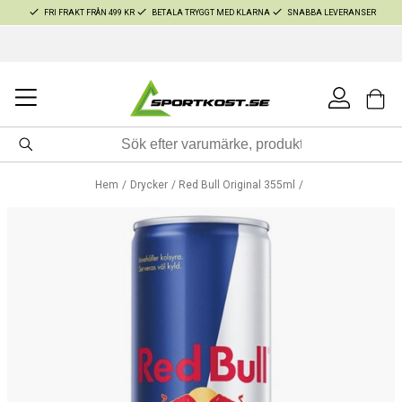
FRI FRAKT FRÅN 499 KR
BETALA TRYGGT MED KLARNA
SNABBA LEVERANSER
Hem
Drycker
Red Bull Original 355ml