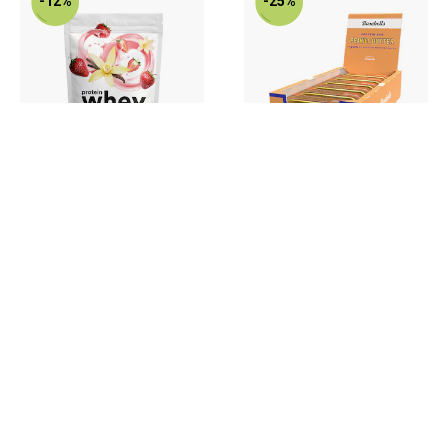
-12%
-25%
Valuelab
Barebells
Valuelab Whey Strawberry
Barebells Protein Bar
Vanilla 1kg
Peanut Butter 12x55g
349 kr
399 kr
269 kr
360 kr
Nyhetsbrev