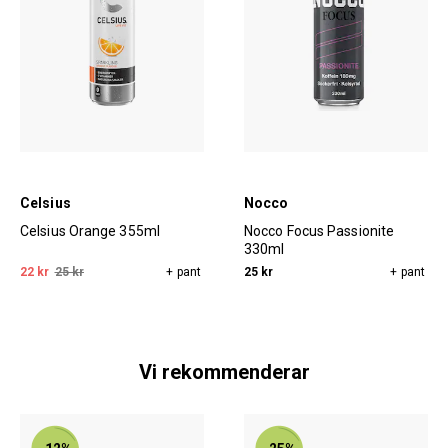
Celsius
Nocco
Celsius Orange 355ml
Nocco Focus Passionite
330ml
22 kr
25 kr
+ pant
25 kr
+ pant
Vi rekommenderar