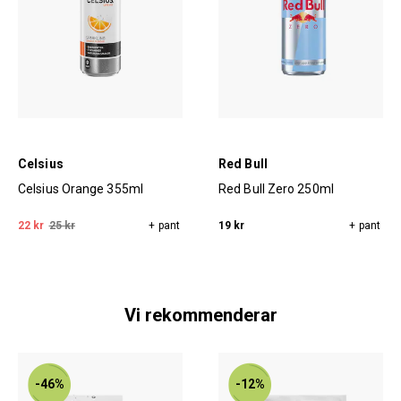
Celsius
Red Bull
Celsius Orange 355ml
Red Bull Zero 250ml
22 kr
25 kr
+ pant
19 kr
+ pant
Vi rekommenderar
-46%
-12%