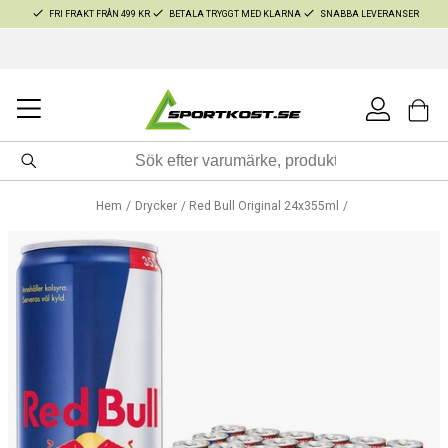
FRI FRAKT FRÅN 499 KR
BETALA TRYGGT MED KLARNA
SNABBA LEVERANSER
Hem
Drycker
Red Bull Original 24x355ml