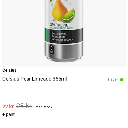
Celsius
Celsius Pear Limeade 355ml
I lager
25 kr
22 kr
Prishistorik
+ pant