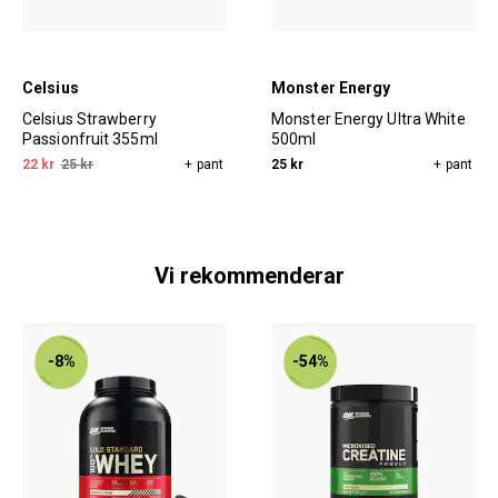
Celsius
Monster Energy
Celsius Strawberry
Monster Energy Ultra White
Passionfruit 355ml
500ml
22 kr
25 kr
+ pant
25 kr
+ pant
Vi rekommenderar
-8%
-54%