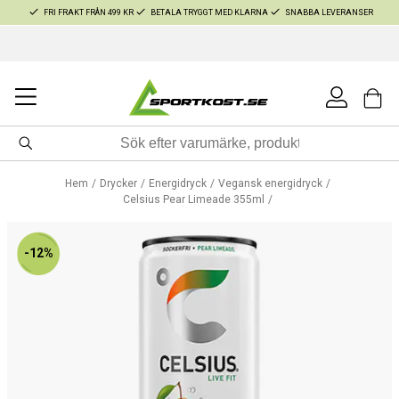
FRI FRAKT FRÅN 499 KR
BETALA TRYGGT MED KLARNA
SNABBA LEVERANSER
Hem
Drycker
Energidryck
Vegansk energidryck
Celsius Pear Limeade 355ml
-12%