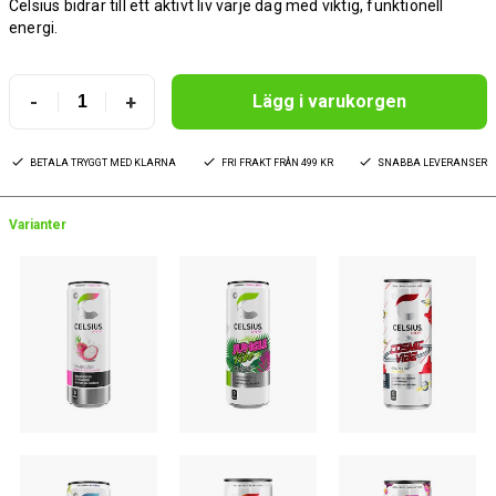
Celsius bidrar till ett aktivt liv varje dag med viktig, funktionell
energi.
-
+
Lägg i varukorgen
BETALA TRYGGT MED KLARNA
FRI FRAKT FRÅN 499 KR
SNABBA LEVERANSER
Varianter