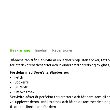
Beskrivning
Innehåll
Recensioner
Blåbärssirap från Servivita är en läcker sirap utan socker, fett oc
för att dekorera desserter och inkludera vid beredning av glass
Fördelar med ServiVita Blueberries
Fettfri
Sockerfri
Glutenfri
Utsökt smak
ServiVita-såser är perfekta för idrottare och för dem som gillar
väl upplever deras utsökta smak och fördelar kommer de aldrig at
till att det finns plats för dem.