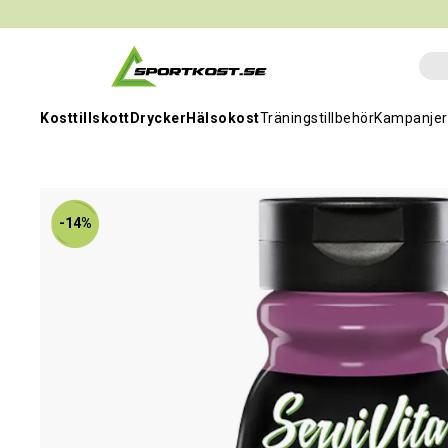
Kosttillskott
Drycker
Hälsokost
Träningstillbehör
Kampanjer
-14%