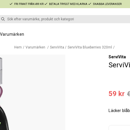
FRI FRAKT FRÅN 499 KR
BETALA TRYGGT MED KLARNA
SNABBA LEVERANSER
Varumärken
Hem
Varumärken
ServiVita
ServiVita Blueberries 320ml
ServiVita
ServiV
59 kr
Läcker blåb