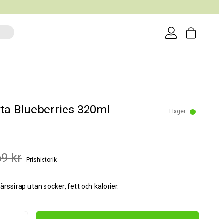
ita Blueberries 320ml
I lager
69 kr
Prishistorik
ärssirap utan socker, fett och kalorier.