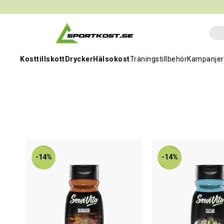
Kosttillskott
Drycker
Hälsokost
Träningstillbehör
Kampanjer
-14%
-14%