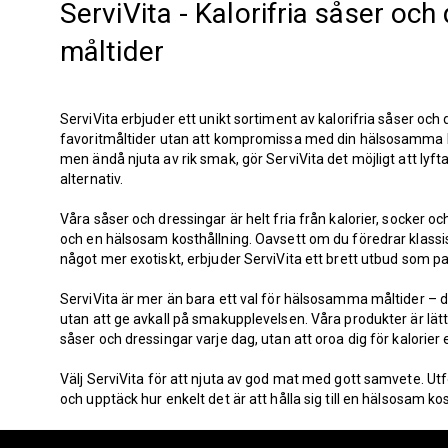
ServiVita - Kalorifria såser oc
måltider
ServiVita erbjuder ett unikt sortiment av kalorifria såser och
favoritmåltider utan att kompromissa med din hälsosamma livsst
men ändå njuta av rik smak, gör ServiVita det möjligt att l
alternativ.
Våra såser och dressingar är helt fria från kalorier, socker oc
och en hälsosam kosthållning. Oavsett om du föredrar klassi
något mer exotiskt, erbjuder ServiVita ett brett utbud som pa
ServiVita är mer än bara ett val för hälsosamma måltider – det
utan att ge avkall på smakupplevelsen. Våra produkter är lätt
såser och dressingar varje dag, utan att oroa dig för kalorier el
Välj ServiVita för att njuta av god mat med gott samvete. Utf
och upptäck hur enkelt det är att hålla sig till en hälsosam k