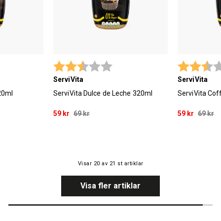
 utav 5 stjärnor
Betyg:
2.9 utav 5 stjärnor
Betyg:
ServiVita
ServiVita
20ml
ServiVita Dulce de Leche 320ml
ServiVita Co
59 kr
69 kr
59 kr
69 kr
Visar
20
av
21
st artiklar
Visa fler artiklar