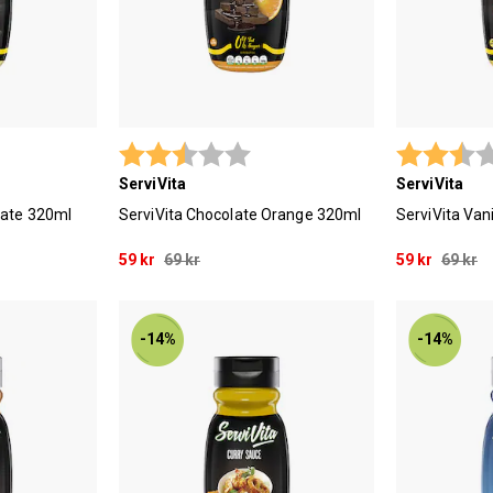
 utav 5 stjärnor
Betyg:
2.9 utav 5 stjärnor
Betyg:
ServiVita
ServiVita
late 320ml
ServiVita Chocolate Orange 320ml
ServiVita Van
59 kr
69 kr
59 kr
69 kr
-14%
-14%