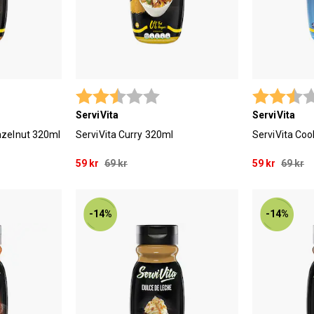
 utav 5 stjärnor
Betyg:
2.9 utav 5 stjärnor
Betyg:
ServiVita
ServiVita
azelnut 320ml
ServiVita Curry 320ml
ServiVita Coo
59 kr
69 kr
59 kr
69 kr
-14%
-14%