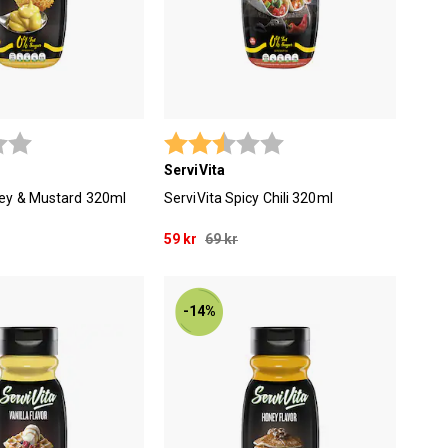
2.9 utav 5 stjärnor
Betyg:
2.9 utav 5 stjärnor
ServiVita
ney & Mustard 320ml
ServiVita Spicy Chili 320ml
59 kr
69 kr
-14%