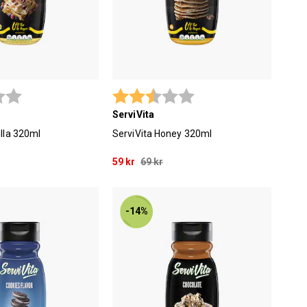
2.9 utav 5 stjärnor
Betyg:
2.9 utav 5 stjärnor
ServiVita
illa 320ml
ServiVita Honey 320ml
59 kr
69 kr
-14%