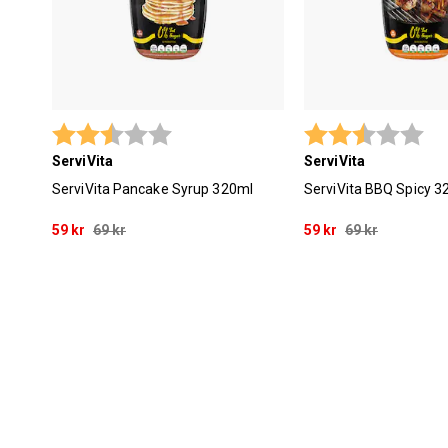
Betyg:
2.9 utav 5 stjärnor
Betyg:
2.9
ServiVita
ServiVita
ServiVita Pancake Syrup 320ml
ServiVita BBQ Spicy 3
59 kr
69 kr
59 kr
69 kr