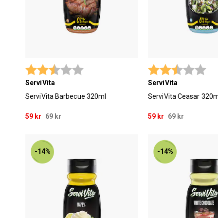
Betyg:
2.9 utav 5 stjärnor
Betyg:
2.9
ServiVita
ServiVita
ServiVita Barbecue 320ml
ServiVita Ceasar 320m
59 kr
69 kr
59 kr
69 kr
-14%
-14%