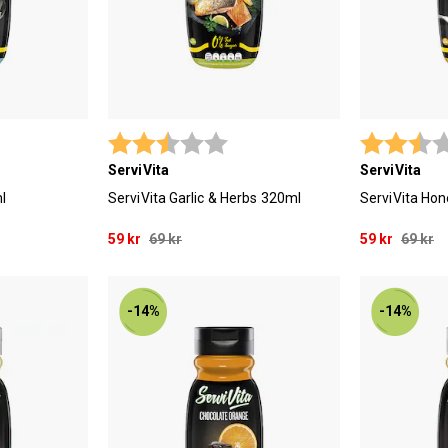
 utav 5 stjärnor
Betyg:
2.9 utav 5 stjärnor
Betyg:
ServiVita
ServiVita
l
ServiVita Garlic & Herbs 320ml
ServiVita Ho
59 kr
69 kr
59 kr
69 kr
-14%
-14%