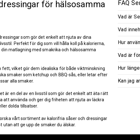
h dressingar för hälsosamma
FAQ Ser
Vad är Se
Vad inneh
 dressingar som gör det enkelt att njuta av dina
Hur använ
il. Perfekt för dig som vill hålla koll på kalorierna,
yfta din matlagning med smakrika och hälsosamma
Vad är fö
Hur länge
h fett, vilket gör dem idealiska för både viktminskning
ska smaker som ketchup och BBQ-sås, eller letar efter
Kan jag a
ssar alla smaker.
 är en del av en livsstil som gör det enkelt att äta rätt
a att använda och ger dig friheten att njuta av läckra
ler dolda tillsatser.
orska vårt sortiment av kalorifria såser och dressingar
ost utan att ge upp de smaker du älskar.