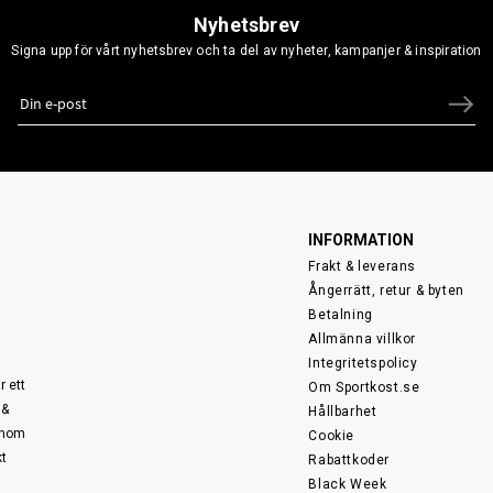
Nyhetsbrev
Signa upp för vårt nyhetsbrev och ta del av nyheter, kampanjer & inspiration
INFORMATION
Frakt & leverans
Ångerrätt, retur & byten
Betalning
Allmänna villkor
Integritetspolicy
r ett
Om Sportkost.se
 &
Hållbarhet
 inom
Cookie
kt
Rabattkoder
Black Week