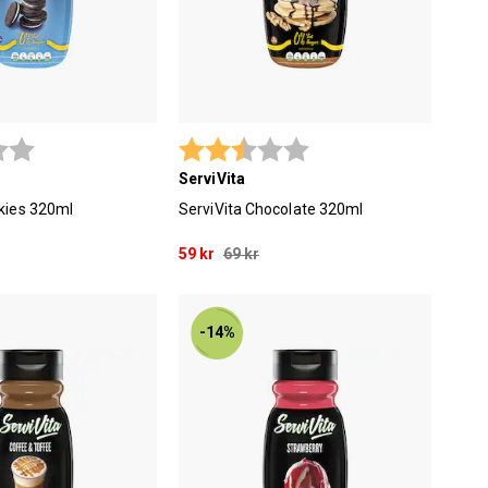
2.9 utav 5 stjärnor
Betyg:
2.9 utav 5 stjärnor
ServiVita
kies 320ml
ServiVita Chocolate 320ml
59 kr
69 kr
-14%