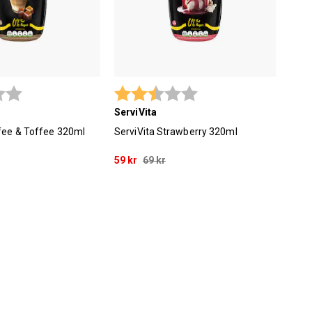
2.9 utav 5 stjärnor
Betyg:
2.9 utav 5 stjärnor
ServiVita
ffee & Toffee 320ml
ServiVita Strawberry 320ml
59 kr
69 kr