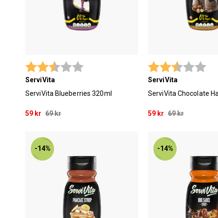
Betyg:
2.9 utav 5 stjärnor
Betyg:
2.9
ServiVita
ServiVita
ServiVita Blueberries 320ml
ServiVita Chocolate H
59 kr
69 kr
59 kr
69 kr
-14%
-14%