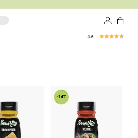
4.6
-14%