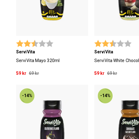
Betyg:
2.9 utav 5 stjärnor
Betyg:
2.9
ServiVita
ServiVita
ServiVita Mayo 320ml
ServiVita White Choco
59 kr
69 kr
59 kr
69 kr
-14%
-14%