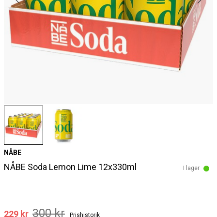
NÅBE
NÅBE Soda Lemon Lime 12x330ml
I lager
300 kr
229 kr
Prishistorik