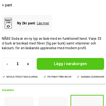
+ pant
Ny 2kr pant.
Läs mer
NÅBE Soda är en ny typ av läsk med en funktionell twist. Varje 33
cl burk är berikad med fibrer (5g per burk) samt vitaminer och
kalcium, för en läskande upplevelse med modern profil.
-
+
Lägg i varukorgen
BETALA TRYGGT MED KLARNA
FRI FRAKT FRÅN 499 KR
SNABBA LEVERANSER
Varianter