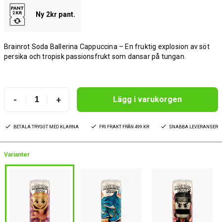
Ny 2kr pant.
Brainrot Soda Ballerina Cappuccina – En fruktig explosion av söt
persika och tropisk passionsfrukt som dansar på tungan.
-
+
Lägg i varukorgen
BETALA TRYGGT MED KLARNA
FRI FRAKT FRÅN 499 KR
SNABBA LEVERANSER
Varianter