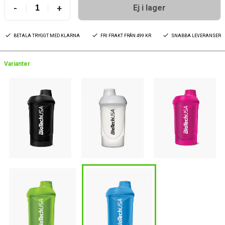
-
+
Ej i lager
BETALA TRYGGT MED KLARNA
FRI FRAKT FRÅN 499 KR
SNABBA LEVERANSER
Varianter