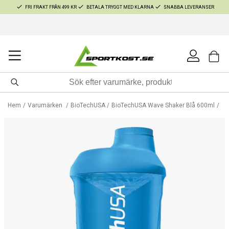
FRI FRAKT FRÅN 499 KR
BETALA TRYGGT MED KLARNA
SNABBA LEVERANSER
Hem
Varumärken
BioTechUSA
BioTechUSA Wave Shaker Blå 600ml