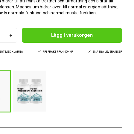
idrar till att minska trötthet och utmattning och bidrar till
alansen. Magnesium bidrar även till normal energiomsättning,
ets normala funktion och normal muskelfunktion.
+
Lägg i varukorgen
YGGT MED KLARNA
FRI FRAKT FRÅN 499 KR
SNABBA LEVERANSER