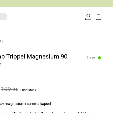
r
ab Trippel Magnesium 90
I lager
r
199 kr
Prishistorik
 av magnesium i samma kapsel.