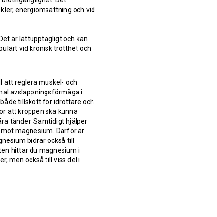
iotillgänglighet. Det
kler, energiomsättning och vid
et är lättupptagligt och kan
pulärt vid kronisk trötthet och
l att reglera muskel- och
rmal avslappningsförmåga i
åde tillskott för idrottare och
ör att kroppen ska kunna
åra tänder. Samtidigt hjälper
om mot magnesium. Därför är
gnesium bidrar också till
sten hittar du magnesium i
, men också till viss del i