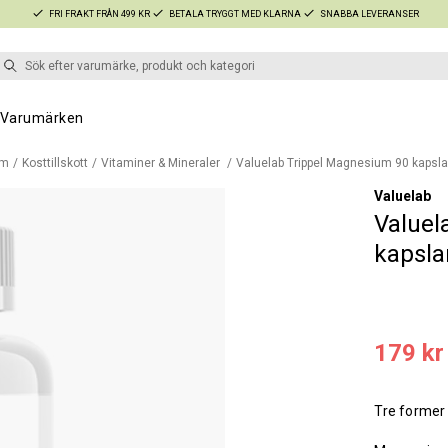
FRI FRAKT FRÅN 499 KR
BETALA TRYGGT MED KLARNA
SNABBA LEVERANSER
Varumärken
em
Kosttillskott
Vitaminer & Mineraler
Valuelab Trippel Magnesium 90 kapsla
Valuelab
Valuel
kapsla
179 kr
Tre former