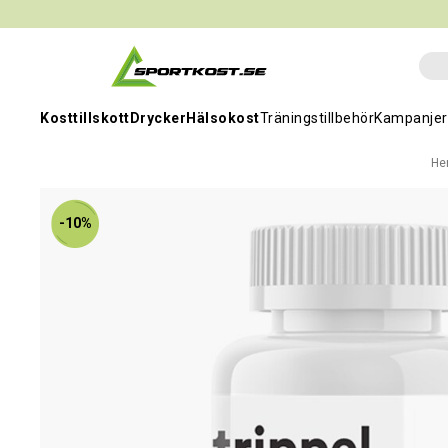
Kosttillskott
Drycker
Hälsokost
Träningstillbehör
Kampanjer
H
-10%