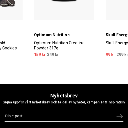
Optimum Nutrition
Skull Energ
old
Optimum Nutrition Creatine
Skull Energ
 Cookies
Powder 317g
159 kr
349 kr
99 kr
299 k
Nyhetsbrev
Signa upp för vårt nyhetsbrev och ta del av nyheter, kampanjer & inspiration