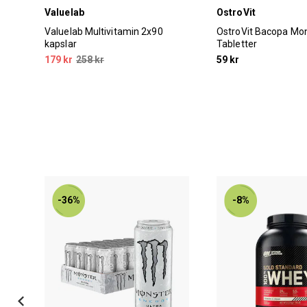
Valuelab
OstroVit
n
Valuelab Multivitamin 2x90
OstroVit Bacopa Mon
kapslar
Tabletter
179 kr
258 kr
59 kr
-36%
-8%