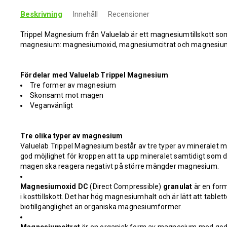
Beskrivning
Innehåll
Recensioner
Trippel Magnesium från Valuelab är ett magnesiumtillskott som in
magnesium: magnesiumoxid, magnesiumcitrat och magnesi
Fördelar med Valuelab Trippel Magnesium
Tre former av magnesium
Skonsamt mot magen
Veganvänligt
Tre olika typer av magnesium
Valuelab Trippel Magnesium består av tre typer av mineralet m
god möjlighet för kroppen att ta upp mineralet samtidigt som d
magen ska reagera negativt på större mängder magnesium.
Magnesiumoxid DC
(Direct Compressible)
granulat
är en for
i kosttillskott. Det har hög magnesiumhalt och är lätt att tablet
biotillgänglighet än organiska magnesiumformer.