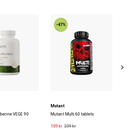
-47%
Mutant
Fai
rberine VEGE 90
Mutant Multi 60 tablets
Fai
109 kr
209 kr
199