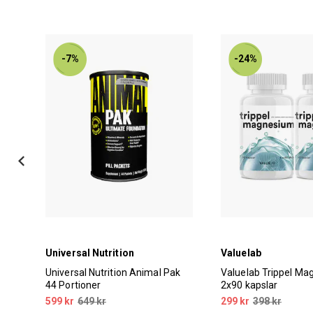
-7%
-24%
Universal Nutrition
Valuelab
te
Universal Nutrition Animal Pak
Valuelab Trippel M
44 Portioner
2x90 kapslar
599 kr
649 kr
299 kr
398 kr