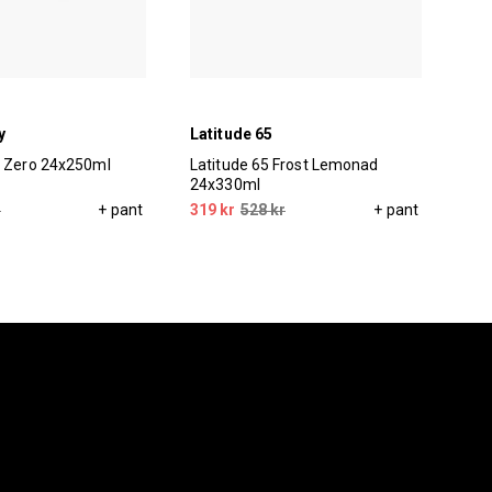
y
Latitude 65
Tyn
y Zero 24x250ml
Latitude 65 Frost Lemonad
Tyn
24x330ml
75
r
+ pant
319 kr
528 kr
+ pant
299