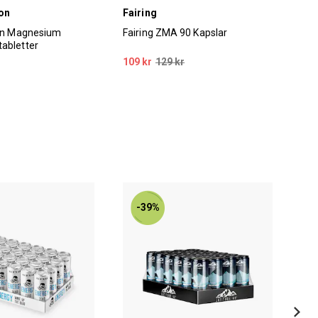
ion
Fairing
Opt
ion Magnesium
Fairing ZMA 90 Kapslar
Opt
abletter
tab
109 kr
129 kr
199
-39%