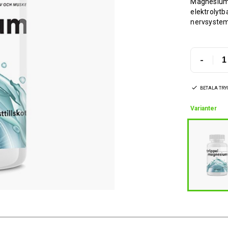
Magnesium b
elektrolytb
nervsystem
-
BETALA TR
Varianter