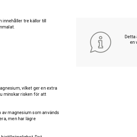
nehåller tre källor till
ummalat.
Detta 
en 
agnesium, vilket ger en extra
u minskar risken för att
m av magnesium som används
tera, men har lägre