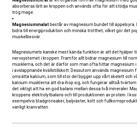
Magnesiumcitrat
är en organisk form av magnesium med god b
absorberas lätt av kroppen och används ofta för att stödja mus
trög mage.
Magnesiummalat
består av magnesium bundet till äppelsyra. D
bidra till energiproduktion och minska trötthet, vilket gör det po
muskelbesvär.
Magnesiumets kanske mest kända funktion är att det hjälper til
nervsystemet i kroppen. Framför allt bidrar magnesium till no
musklerna, och det är därför som man ofta hittar magnesium i b
i avslappnande kvällstillskott. Dessutom används magnesium f
omsätta kalcium, som till stor del bygger upp vårt skelett och v
kalcium musklerna att dra ihop sig, och fungerar alltså tvärt
det viktigt att ha en god balans mellan dessa två mineraler. Ma
kroppens elektrolytbalans och till produktionen av protein. I ko
exempelvis bladgrönsaker, baljväxter, kött och fullkornsprodukter
vanligt kranvatten.