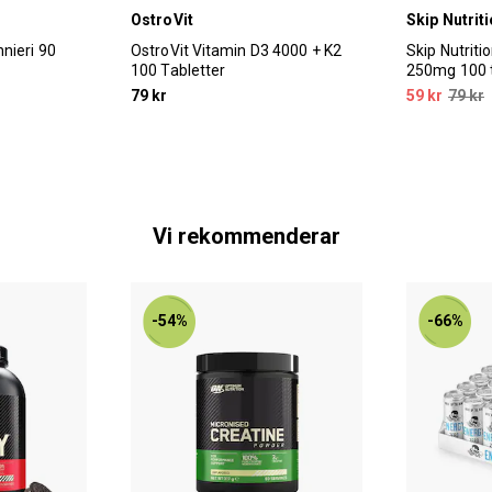
OstroVit
Skip Nutrit
nieri 90
OstroVit Vitamin D3 4000 + K2
Skip Nutrit
100 Tabletter
250mg 100 t
79 kr
59 kr
79 kr
Vi rekommenderar
-54%
-66%