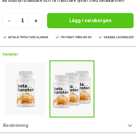
Bli solbrun snabbare och få fräschare lyster med betakaroten!
-
+
Lägg i varukorgen
BETALA TRYGGT MED KLARNA
FRI FRAKT FRÅN 499 KR
SNABBA LEVERANSER
Varianter
Beskrivning