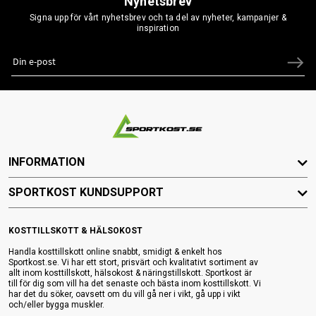
Nyhetsbrev
Signa upp för vårt nyhetsbrev och ta del av nyheter, kampanjer &
inspiration
INFORMATION
SPORTKOST KUNDSUPPORT
KOSTTILLSKOTT & HÄLSOKOST
Handla kosttillskott online snabbt, smidigt & enkelt hos
Sportkost.se. Vi har ett stort, prisvärt och kvalitativt sortiment av
allt inom kosttillskott, hälsokost & näringstillskott. Sportkost är
till för dig som vill ha det senaste och bästa inom kosttillskott. Vi
har det du söker, oavsett om du vill gå ner i vikt, gå upp i vikt
och/eller bygga muskler.