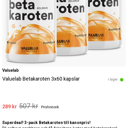
Valuelab
Valuelab Betakaroten 3x60 kapslar
I lager
507 kr
289 kr
Prishistorik
Superdeal! 3-pack Betakaroten till kanonpris!