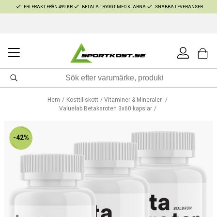
FRI FRAKT FRÅN 499 KR
BETALA TRYGGT MED KLARNA
SNABBA LEVERANSER
Hem
Kosttillskott
Vitaminer & Mineraler
Valuelab Betakaroten 3x60 kapslar
-42%