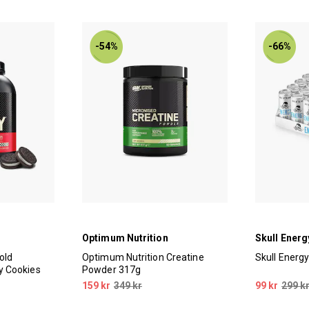
-54%
-66%
Optimum Nutrition
Skull Energ
old
Optimum Nutrition Creatine
Skull Energ
 Cookies
Powder 317g
159 kr
349 kr
99 kr
299 k