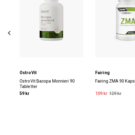
OstroVit
Fairing
0
OstroVit Bacopa Monnieri 90
Fairing ZMA 90 Kaps
Tabletter
59 kr
109 kr
129 kr