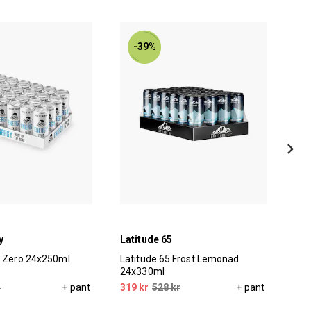
-39%
y
Latitude 65
Dym
y Zero 24x250ml
Latitude 65 Frost Lemonad
Dym
24x330ml
Pea
r
+ pant
319 kr
528 kr
+ pant
1 3