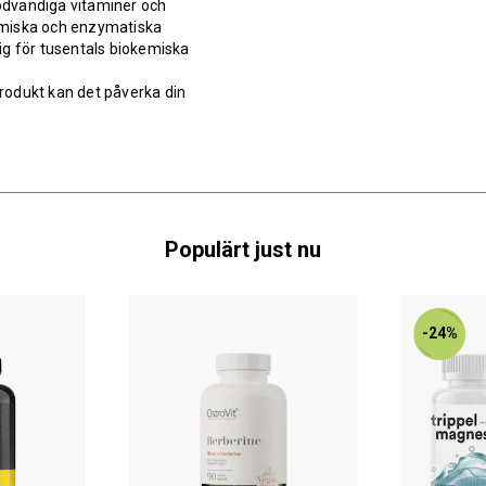
nödvändiga vitaminer och
emiska och enzymatiska
rig för tusentals biokemiska
rodukt kan det påverka din
Populärt just nu
-24%