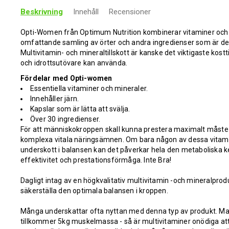
Beskrivning
Innehåll
Recensioner
Opti-Women från Optimum Nutrition kombinerar vitaminer och 
omfattande samling av örter och andra ingredienser som är de
Multivitamin- och mineraltillskott är kanske det viktigaste kost
och idrottsutövare kan använda.
Fördelar med Opti-women
Essentiella vitaminer och mineraler.
Innehåller järn.
Kapslar som är lätta att svälja.
Över 30 ingredienser.
För att människokroppen skall kunna prestera maximalt måste d
komplexa vitala näringsämnen. Om bara någon av dessa vitamine
underskott i balansen kan det påverkar hela den metaboliska 
effektivitet och prestationsförmåga. Inte Bra!
Dagligt intag av en högkvalitativ multivitamin -och mineralproduk
säkerställa den optimala balansen i kroppen.
Många underskattar ofta nyttan med denna typ av produkt. Man
tillkommer 5kg muskelmassa - så är multivitaminer onödiga at