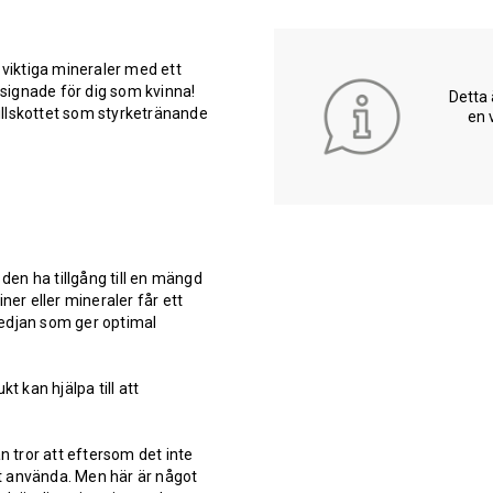
viktiga mineraler med ett
signade för dig som kvinna!
Detta 
tillskottet som styrketränande
en 
en ha tillgång till en mängd
r eller mineraler får ett
kedjan som ger optimal
t kan hjälpa till att
 tror att eftersom det inte
t använda. Men här är något