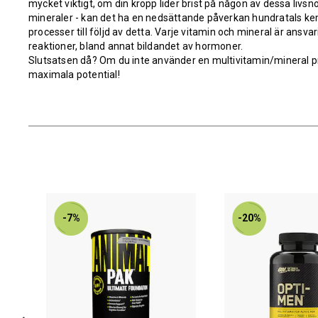
mycket viktigt, om din kropp lider brist på någon av dessa livs
mineraler - kan det ha en nedsättande påverkan hundratals k
processer till följd av detta. Varje vitamin och mineral är ansva
reaktioner, bland annat bildandet av hormoner.
Slutsatsen då? Om du inte använder en multivitamin/mineral p
maximala potential!
-7%
-20%