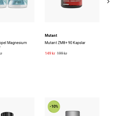
Mutant
Val
ippel Magnesium
Mutant ZM8+ 90 Kapslar
Val
r
kap
kr
149 kr
199 kr
179
-10%