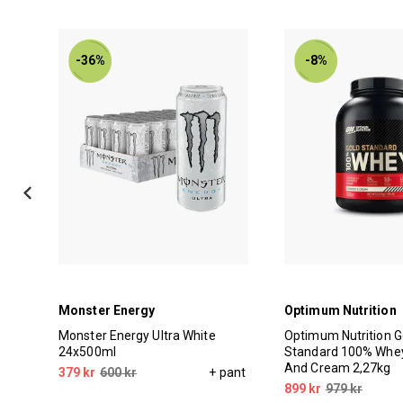
-36%
-8%
Monster Energy
Optimum Nutrition
l
Monster Energy Ultra White
Optimum Nutrition G
24x500ml
Standard 100% Whey
And Cream 2,27kg
pant
379 kr
600 kr
+ pant
899 kr
979 kr