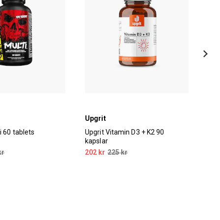
Upgrit
Opt
 60 tablets
Upgrit Vitamin D3 + K2 90
Opt
kapslar
tab
kr
202 kr
225 kr
199