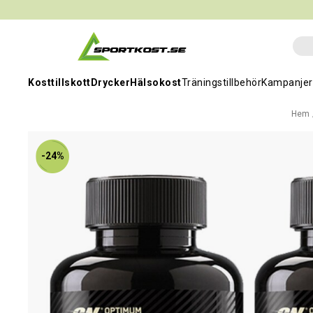
Kosttillskott
Drycker
Hälsokost
Träningstillbehör
Kampanjer
Hem
-24%