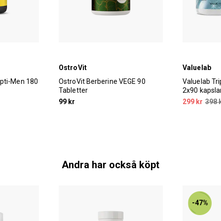
OstroVit
Valuelab
Opti-Men 180
OstroVit Berberine VEGE 90
Valuelab Tr
Tabletter
2x90 kapsla
99 kr
299 kr
398 
Andra har också köpt
-47%