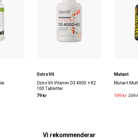
OstroVit
Mutant
lar
OstroVit Vitamin D3 4000 + K2
Mutant Multi
100 Tabletter
79 kr
109 kr
209 
Vi rekommenderar