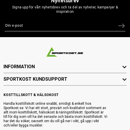
Nyhetsbrev
Signa upp för vårt nyhetsbrev och ta del av nyheter, kampanjer &
inspiration
INFORMATION
SPORTKOST KUNDSUPPORT
KOSTTILLSKOTT & HÄLSOKOST
Handla kosttillskott online snabbt, smidigt & enkelt hos
Sportkost.se. Vi har ett stort, prisvärt och kvalitativt sortiment av
allt inom kosttillskott, hälsokost & näringstillskott. Sportkost är
till för dig som vill ha det senaste och bästa inom kosttillskott. Vi
har det du söker, oavsett om du vill gå ner i vikt, gå upp i vikt
och/eller bygga muskler.