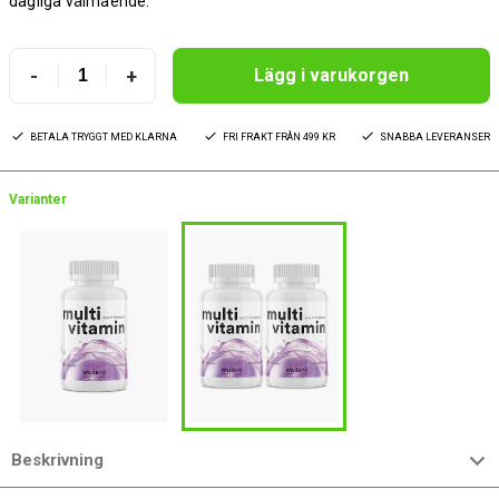
dagliga välmående.
-
+
Lägg i varukorgen
BETALA TRYGGT MED KLARNA
FRI FRAKT FRÅN 499 KR
SNABBA LEVERANSER
Varianter
Beskrivning