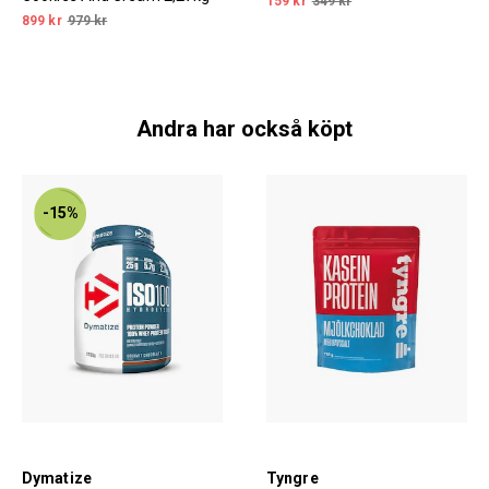
159 kr
349 kr
899 kr
979 kr
Andra har också köpt
-15%
Dymatize
Tyngre