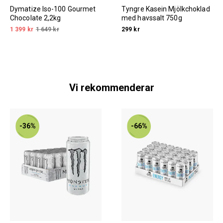
Dymatize Iso-100 Gourmet
Tyngre Kasein Mjölkchoklad
Chocolate 2,2kg
med havssalt 750g
1 399 kr
1 649 kr
299 kr
Vi rekommenderar
-36%
-66%