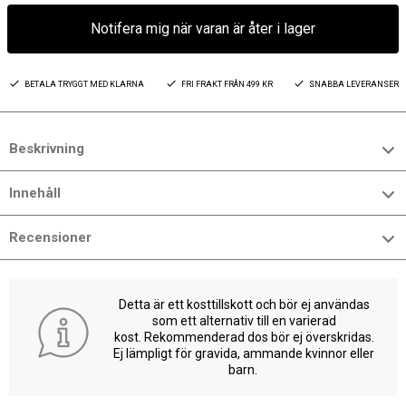
Notifera mig när varan är åter i lager
BETALA TRYGGT MED KLARNA
FRI FRAKT FRÅN 499 KR
SNABBA LEVERANSER
Beskrivning
Innehåll
Recensioner
Detta är ett kosttillskott och bör ej användas
som ett alternativ till en varierad
kost. Rekommenderad dos bör ej överskridas.
Ej lämpligt för gravida, ammande kvinnor eller
barn.