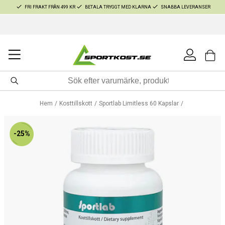
FRI FRAKT FRÅN 499 KR
BETALA TRYGGT MED KLARNA
SNABBA LEVERANSER
Hem
Kosttillskott
Sportlab Limitless 60 Kapslar
-25%