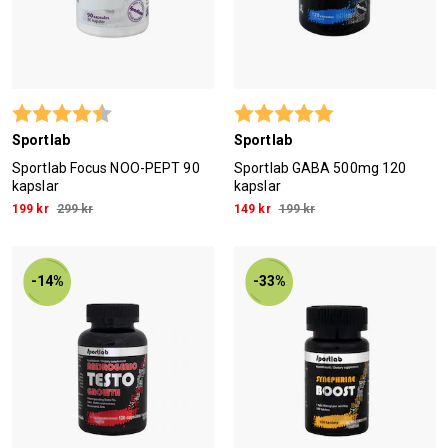
Betyg:
4.7 utav 5 stjärnor
Betyg:
5.0 utav 5 stjärn
Sportlab
Sportlab
Sportlab Focus NOO-PEPT 90
Sportlab GABA 500mg 120
kapslar
kapslar
199 kr
299 kr
149 kr
199 kr
-14%
-33%