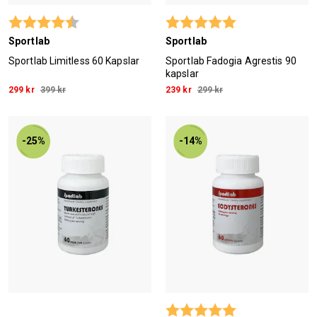
Betyg:
4.7 utav 5 stjärnor
Betyg:
5.0 utav 5 stjärn
Sportlab
Sportlab
Sportlab Limitless 60 Kapslar
Sportlab Fadogia Agrestis 90
kapslar
299 kr
399 kr
239 kr
299 kr
-25%
-14%
Betyg:
5.0 utav 5 stjärn