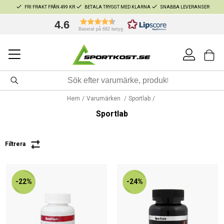
FRI FRAKT FRÅN 499 KR
BETALA TRYGGT MED KLARNA
SNABBA LEVERANSER
4.6
Baserat på 682 betyg
Hem
Varumärken
Sportlab
Sportlab
Filtrera
-22%
-24%