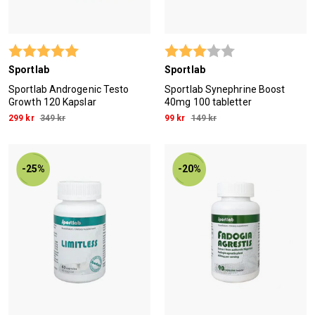
Betyg:
5.0 utav 5 stjärnor
Betyg:
3.0 utav 5 stjärn
Sportlab
Sportlab
Sportlab Androgenic Testo
Sportlab Synephrine Boost
Growth 120 Kapslar
40mg 100 tabletter
299 kr
349 kr
99 kr
149 kr
-25%
-20%