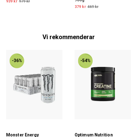
939 kr
979 kr
379 kr
469 kr
Vi rekommenderar
-36%
-54%
Monster Energy
Optimum Nutrition