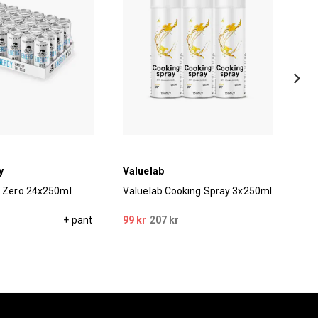
y
Valuelab
Uni
y Zero 24x250ml
Valuelab Cooking Spray 3x250ml
Uni
44 
r
+ pant
99 kr
207 kr
599