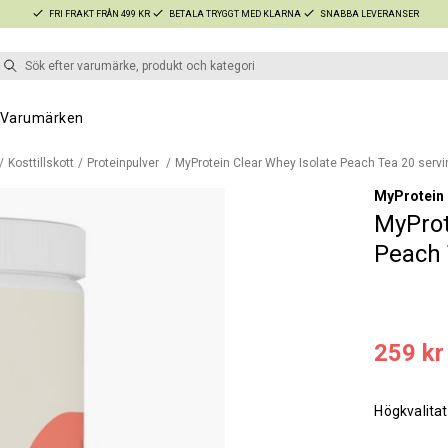
FRI FRAKT FRÅN 499 KR
BETALA TRYGGT MED KLARNA
SNABBA LEVERANSER
Varumärken
Kosttillskott
Proteinpulver
MyProtein Clear Whey Isolate Peach Tea 20 serv
MyProtein
MyProt
Peach 
259 kr
Högkvalitat