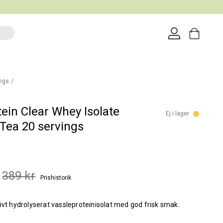
ings
ein Clear Whey Isolate
Ej i lager
Tea 20 servings
389 kr
Prishistorik
ivt hydrolyserat vassleproteinisolat med god frisk smak.