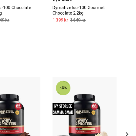
o-100 Chocolate
Dymatize Iso-100 Gourmet
Tyn
g
Chocolate 2,2kg
49 kr
1 399 kr
1 649 kr
299
-4%