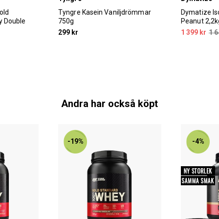
old
Tyngre Kasein Vaniljdrömmar
Dymatize Is
y Double
750g
Peanut 2,2k
299 kr
1 399 kr
1 6
Andra har också köpt
-19%
-4%