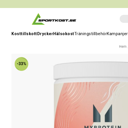
Kosttillskott
Drycker
Hälsokost
Träningstillbehör
Kampanjer
Hem
-33%