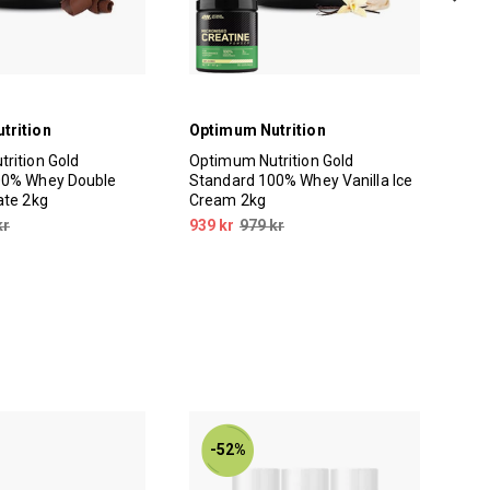
trition
Optimum Nutrition
Opt
rition Gold
Optimum Nutrition Gold
Opt
00% Whey Double
Standard 100% Whey Vanilla Ice
Sta
ate 2kg
Cream 2kg
Pea
kr
939 kr
979 kr
379
-52%