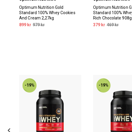
e
Optimum Nutrition Gold
Optimum Nutrition G
Standard 100% Whey Cookies
Standard 100% Whe
And Cream 2,27kg
Rich Chocolate 908g
899 kr
979 kr
379 kr
469 kr
-19%
-19%