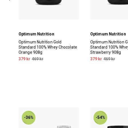
Optimum Nutrition
Optimum Nutrition
Optimum Nutrition Gold
Optimum Nutrition G
s
Standard 100% Whey Chocolate
Standard 100% Whey
Orange 908g
Strawberry 908g
379 kr
469 kr
379 kr
469 kr
-36%
-54%