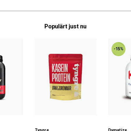
Populärt just nu
-15%
Tyngre
Dymatize