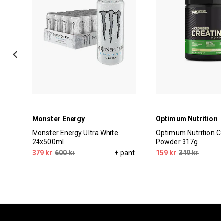
Monster Energy
Optimum Nutrition
l
Monster Energy Ultra White
Optimum Nutrition C
24x500ml
Powder 317g
pant
379 kr
600 kr
+ pant
159 kr
349 kr