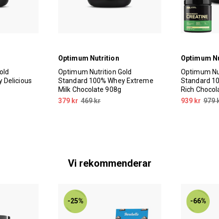
Optimum Nutrition
Optimum Nu
old
Optimum Nutrition Gold
Optimum Nut
 Delicious
Standard 100% Whey Extreme
Standard 1
Milk Chocolate 908g
Rich Chocol
379 kr
469 kr
939 kr
979 
Vi rekommenderar
-25%
-66%