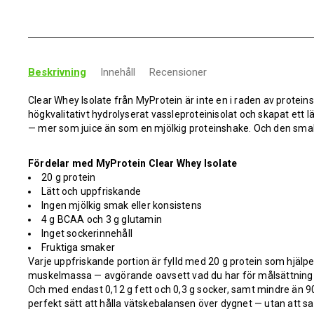
Beskrivning
Innehåll
Recensioner
Clear Whey Isolate från MyProtein är inte en i raden av proteins
högkvalitativt hydrolyserat vassleproteinisolat och skapat ett l
— mer som juice än som en mjölkig proteinshake. Och den sma
Fördelar med MyProtein Clear Whey Isolate
20 g protein
Lätt och uppfriskande
Ingen mjölkig smak eller konsistens
4 g BCAA och 3 g glutamin
Inget sockerinnehåll
Fruktiga smaker
Varje uppfriskande portion är fylld med 20 g protein som hjälpe
muskelmassa — avgörande oavsett vad du har för målsättning 
Och med endast 0,12 g fett och 0,3 g socker, samt mindre än 90 
perfekt sätt att hålla vätskebalansen över dygnet — utan att sa