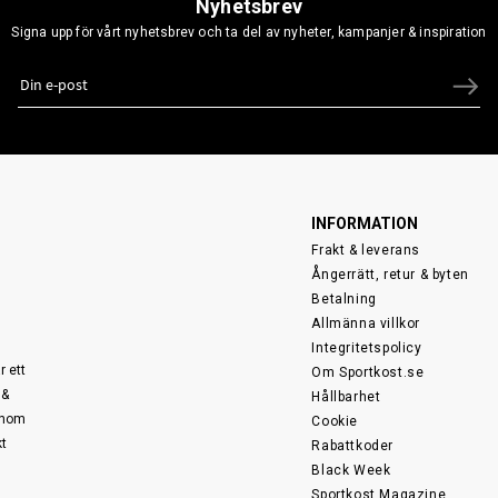
Nyhetsbrev
Signa upp för vårt nyhetsbrev och ta del av nyheter, kampanjer & inspiration
INFORMATION
Frakt & leverans
Ångerrätt, retur & byten
Betalning
Allmänna villkor
Integritetspolicy
r ett
Om Sportkost.se
 &
Hållbarhet
 inom
Cookie
kt
Rabattkoder
Black Week
Sportkost Magazine