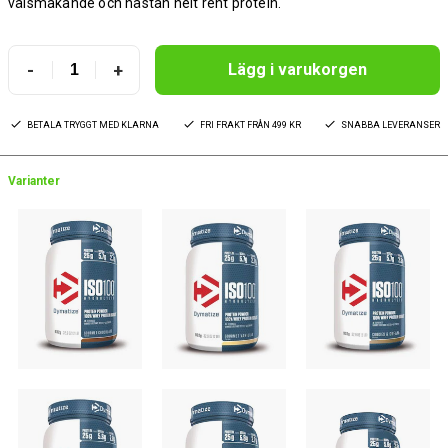
välsmakande och nästan helt rent protein.
-
+
Lägg i varukorgen
BETALA TRYGGT MED KLARNA
FRI FRAKT FRÅN 499 KR
SNABBA LEVERANSER
Varianter