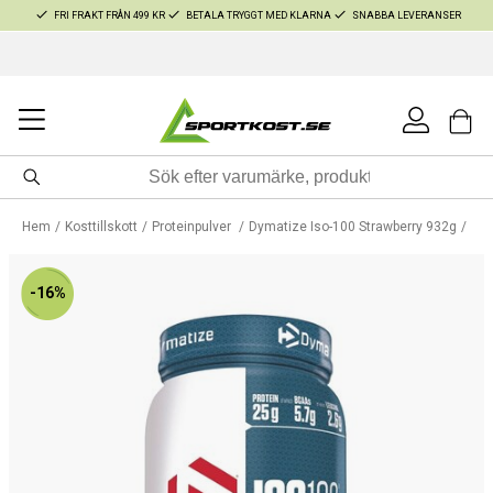
FRI FRAKT FRÅN 499 KR
BETALA TRYGGT MED KLARNA
SNABBA LEVERANSER
Hem
Kosttillskott
Proteinpulver
Dymatize Iso-100 Strawberry 932g
-16%