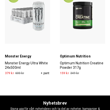
Monster Energy
Optimum Nutrition
Monster Energy Ultra White
Optimum Nutrition Creatine
24x500ml
Powder 317g
379 kr
600 kr
+ pant
159 kr
349 kr
Nyhetsbrev
Signa upp för vårt nyhetsbrev och ta del av nyheter, kampanjer &